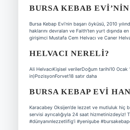
BURSA KEBAB EVI’NIN
Bursa Kebap Evi’nin başarı öyküsü, 2010 yılınd
haklarını devralan ve Faith’ten yurt dışında e
girişimci Mustafa Cem Helvacı ve Caner Helvac
HELVACI NERELI?
Ali HelvacıKişisel verilerDoğum tarihi10 Ocak
in)PozisyonForvet18 satır daha
BURSA KEBAP EVI HA
Karacabey Oksijen’de lezzet ve mutluluk hiç b
servisi ayrıcalığıyla 24 saat hizmetinizdeyiz!
#dünyanınlezzetlifig’i #yenişube #bursakebap