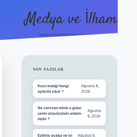
Medya ve İlham
Yaratıcı içeriklerle dünyaya yeni bakış!
bet.online/
vdcasino yeni giriş
grandoperabet giriş
https://ww
SIDEBAR
SON YAZILAR
Kuzu kulağı hangi
Ağustos 8,
aylarda çıkar ?
2026
Ne verirsen elinle o gider
Ağustos
senin atasözünün anlamı
8, 2026
nedir ?
Ezilmiş ayağa ne iyi
Ağustos 6,