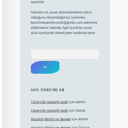
sayılırlar.
Hukuka ve yasal düzenlemelere aykırı
olduğunu düşündüğünüz içerikleri,
backlinkpanelicomtr@gmail.com
adresine
bildirmeniz halinde, ilgili içerikler yasal
süre içerisinde sitemizden kaldırılacaktır.
Arama
SON YORUMLAR
Çarıkçılık mesleği nedir
için
admin
Çarıkçılık mesleği nedir
için
Selma
Assolist gibisin ne demek
için
admin
Assolist gibisin ne demek
için
Gülcan