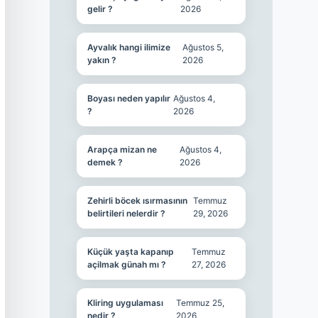
gelir ?
2026
Ayvalık hangi ilimize
Ağustos 5,
yakın ?
2026
Boyası neden yapılır
Ağustos 4,
?
2026
Arapça mizan ne
Ağustos 4,
demek ?
2026
Zehirli böcek ısırmasının
Temmuz
belirtileri nelerdir ?
29, 2026
Küçük yaşta kapanıp
Temmuz
açilmak günah mı ?
27, 2026
Kliring uygulaması
Temmuz 25,
nedir ?
2026