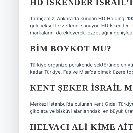
HD İSKENDER İSRAIL’I
Tarihçemiz. Ankara’da kurulan HD Holding, 199
geleneksel lezzetlerini sunuyor. HD İskender
markalarını da ekleyerek lezzet ağını genişleti
BIM BOYKOT MU?
Türkiye organize perakende sektöründe en yük
kadar Türkiye, Fas ve Mısır’da olmak üzere top
KENT ŞEKER İSRAIL M
Merkezi İstanbul’da bulunan Kent Gıda, Türkiye
çikolata ve bisküvi alanlarındaki en büyük üreti
HELVACI ALI KIME AI