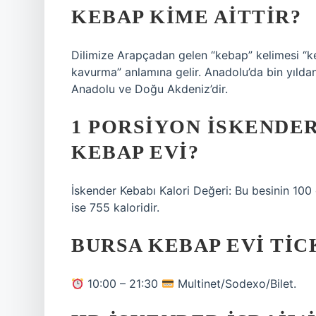
KEBAP KIME AITTIR?
Dilimize Arapçadan gelen “kebap” kelimesi “k
kavurma” anlamına gelir. Anadolu’da bin yılda
Anadolu ve Doğu Akdeniz’dir.
1 PORSIYON İSKENDE
KEBAP EVI?
İskender Kebabı Kalori Değeri: Bu besinin 100
ise 755 kaloridir.
BURSA KEBAP EVI TI
10:00 – 21:30
Multinet/Sodexo/Bilet.