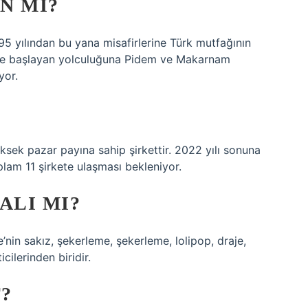
N MI?
5 yılından bu yana misafirlerine Türk mutfağının
 ile başlayan yolculuğuna Pidem ve Makarnam
yor.
sek pazar payına sahip şirkettir. 2022 yılı sonuna
lam 11 şirkete ulaşması bekleniyor.
ALI MI?
’nin sakız, şekerleme, şekerleme, lolipop, draje,
cilerinden biridir.
T?