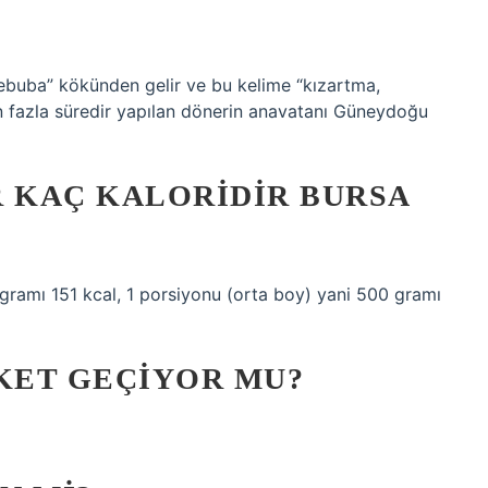
ebuba” kökünden gelir ve bu kelime “kızartma,
n fazla süredir yapılan dönerin anavatanı Güneydoğu
R KAÇ KALORIDIR BURSA
 gramı 151 kcal, 1 porsiyonu (orta boy) yani 500 gramı
CKET GEÇIYOR MU?