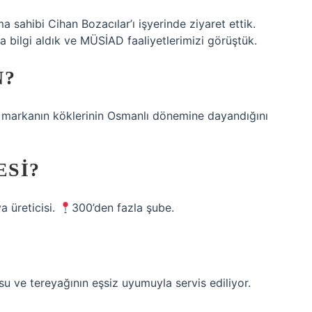
 sahibi Cihan Bozacılar’ı işyerinde ziyaret ettik.
a bilgi aldık ve MÜSİAD faaliyetlerimizi görüştük.
N?
, markanın köklerinin Osmanlı dönemine dayandığını
ESI?
a üreticisi.
300’den fazla şube.
u ve tereyağının eşsiz uyumuyla servis ediliyor.