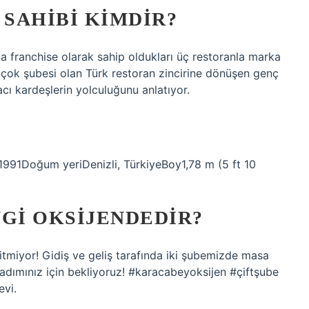
 SAHIBI KIMDIR?
a franchise olarak sahip oldukları üç restoranla marka
n çok şubesi olan Türk restoran zincirine dönüşen genç
ı kardeşlerin yolculuğunu anlatıyor.
 1991Doğum yeriDenizli, TürkiyeBoy1,78 m (5 ft 10
NGI OKSIJENDEDIR?
itmiyor! Gidiş ve geliş tarafında iki şubemizde masa
 Tadımınız için bekliyoruz! #karacabeyoksijen #çiftşube
evi.