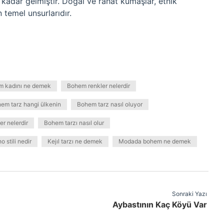
kadar gelmiştir. Doğal ve rahat kumaşlar, etnik
 temel unsurlarıdır.
 kadını ne demek
Bohem renkler nelerdir
em tarz hangi ülkenin
Bohem tarz nasıl oluyor
er nelerdir
Bohem tarzı nasıl olur
o stili nedir
Kejıl tarzı ne demek
Modada bohem ne demek
Sonraki Yazı
Aybastının Kaç Köyü Var