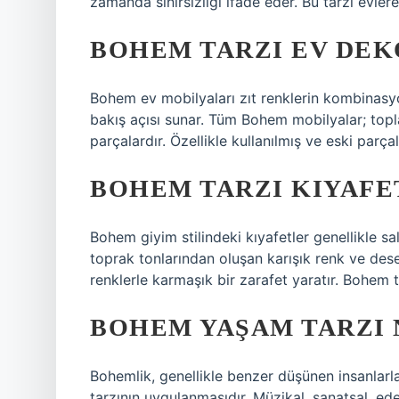
zamanda sınırsızlığı ifade eder. Bu tarzı evle
BOHEM TARZI EV DEK
Bohem ev mobilyaları zıt renklerin kombinasyon
bakış açısı sunar. Tüm Bohem mobilyalar; topl
parçalardır. Özellikle kullanılmış ve eski parç
BOHEM TARZI KIYAFE
Bohem giyim stilindeki kıyafetler genellikle sa
toprak tonlarından oluşan karışık renk ve dese
renklerle karmaşık bir zarafet yaratır. Bohem ta
BOHEM YAŞAM TARZI 
Bohemlik, genellikle benzer düşünen insanlarla 
tarzının uygulanmasıdır. Müzikal, sanatsal, ede