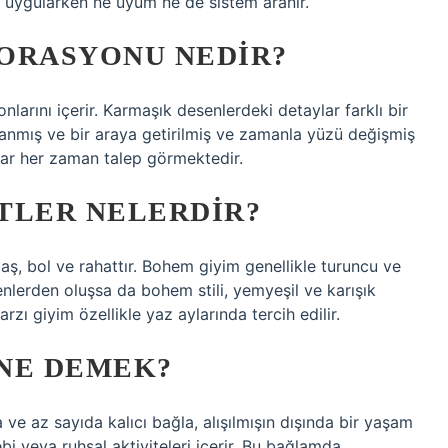
re uygularken ne uyum ne de sistem aranır.
ORASYONU NEDIR?
larını içerir. Karmaşık desenlerdeki detaylar farklı bir
anmış ve bir araya getirilmiş ve zamanla yüzü değişmiş
alar her zaman talep görmektedir.
TLER NELERDIR?
laş, bol ve rahattır. Bohem giyim genellikle turuncu ve
nlerden oluşsa da bohem stili, yemyeşil ve karışık
rzı giyim özellikle yaz aylarında tercih edilir.
NE DEMEK?
ve az sayıda kalıcı bağla, alışılmışın dışında bir yaşam
bi veya ruhsal aktiviteleri içerir. Bu bağlamda