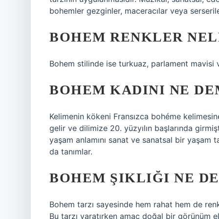
bohemler gezginler, maceracılar veya serseriler
BOHEM RENKLER NEL
Bohem stilinde ise turkuaz, parlament mavisi v
BOHEM KADINI NE D
Kelimenin kökeni Fransızca bohéme kelimesine
gelir ve dilimize 20. yüzyılın başlarında girmiş
yaşam anlamını sanat ve sanatsal bir yaşam t
da tanımlar.
BOHEM ŞIKLIĞI NE D
Bohem tarzı sayesinde hem rahat hem de renkli
Bu tarzı yaratırken amaç doğal bir görünüm e