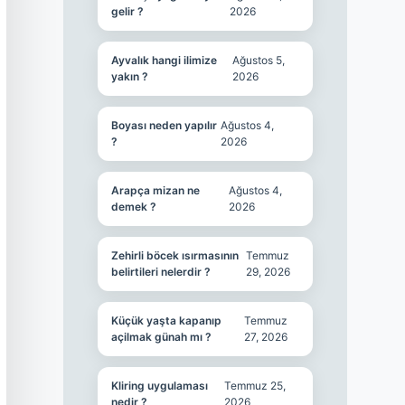
gelir ?
2026
Ayvalık hangi ilimize
Ağustos 5,
yakın ?
2026
Boyası neden yapılır
Ağustos 4,
?
2026
Arapça mizan ne
Ağustos 4,
demek ?
2026
Zehirli böcek ısırmasının
Temmuz
belirtileri nelerdir ?
29, 2026
Küçük yaşta kapanıp
Temmuz
açilmak günah mı ?
27, 2026
Kliring uygulaması
Temmuz 25,
nedir ?
2026