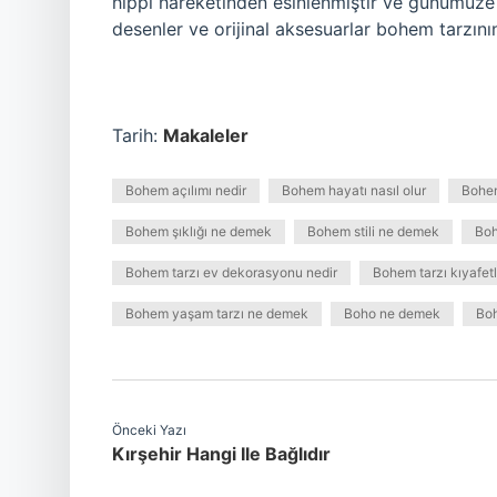
hippi hareketinden esinlenmiştir ve günümüze 
desenler ve orijinal aksesuarlar bohem tarzının
Tarih:
Makaleler
Bohem açılımı nedir
Bohem hayatı nasıl olur
Bohem
Bohem şıklığı ne demek
Bohem stili ne demek
Boh
Bohem tarzı ev dekorasyonu nedir
Bohem tarzı kıyafetl
Bohem yaşam tarzı ne demek
Boho ne demek
Boh
Önceki Yazı
Kırşehir Hangi Ile Bağlıdır