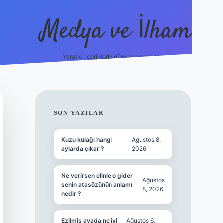
Medya ve İlham
Yaratıcı içeriklerle dünyaya yeni bakış!
bet.online/
vdcasino yeni giriş
grandoperabet giriş
https://ww
SIDEBAR
SON YAZILAR
Kuzu kulağı hangi
Ağustos 8,
aylarda çıkar ?
2026
Ne verirsen elinle o gider
Ağustos
senin atasözünün anlamı
8, 2026
nedir ?
Ezilmiş ayağa ne iyi
Ağustos 6,