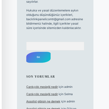
sayılırlar.
Hukuka ve yasal düzenlemelere aykırı
olduğunu düşündüğünüz içerikleri,
backlinkpanelicomtr@gmail.com
adresine
bildirmeniz halinde, ilgili içerikler yasal
süre içerisinde sitemizden kaldırılacaktır.
Arama
SON YORUMLAR
Çarıkçılık mesleği nedir
için
admin
Çarıkçılık mesleği nedir
için
Selma
Assolist gibisin ne demek
için
admin
Assolist gibisin ne demek
için
Gülcan