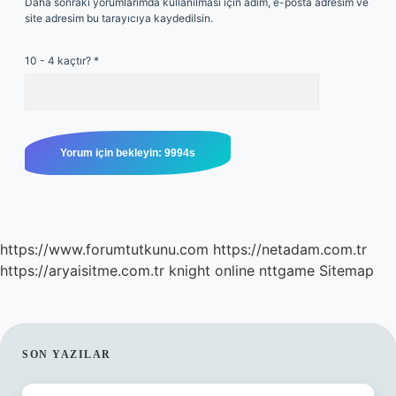
Daha sonraki yorumlarımda kullanılması için adım, e-posta adresim ve
site adresim bu tarayıcıya kaydedilsin.
10 - 4 kaçtır?
*
https://www.forumtutkunu.com
https://netadam.com.tr
https://aryaisitme.com.tr
knight online
nttgame
Sitemap
SIDEBAR
SON YAZILAR