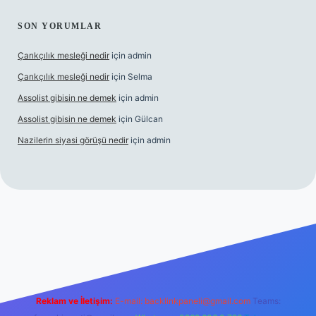
SON YORUMLAR
Çarıkçılık mesleği nedir
için
admin
Çarıkçılık mesleği nedir
için
Selma
Assolist gibisin ne demek
için
admin
Assolist gibisin ne demek
için
Gülcan
Nazilerin siyasi görüşü nedir
için
admin
/www.betexper.xyz/
Reklam ve İletişim:
E-mail:
backlinkpaneli@gmail.com
Teams: