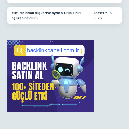
Yurt dışından alışverişe ayda 5 ürün sınırı
Temmuz 15,
aşılırsa ne olur ?
2026