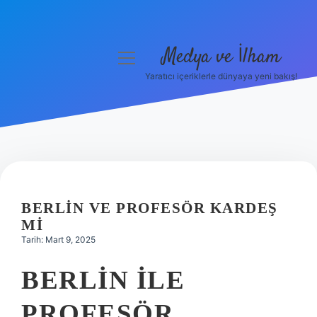
Medya ve İlham
menüyü
aç
Yaratıcı içeriklerle dünyaya yeni bakış!
Anasayfa
Gizlilik Politikası
Yasal Uyarı
Hakkımızda
BERLIN VE PROFESÖR KARDEŞ
MI
Tarih: Mart 9, 2025
BERLIN ILE
PROFESÖR