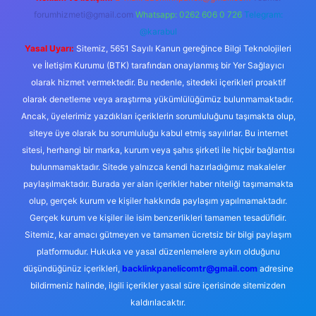
forumhizmeti@gmail.com
Whatsapp: 0262 606 0 726
Telegram:
@karabul
Yasal Uyarı:
Sitemiz, 5651 Sayılı Kanun gereğince Bilgi Teknolojileri
ve İletişim Kurumu (BTK) tarafından onaylanmış bir Yer Sağlayıcı
olarak hizmet vermektedir. Bu nedenle, sitedeki içerikleri proaktif
olarak denetleme veya araştırma yükümlülüğümüz bulunmamaktadır.
Ancak, üyelerimiz yazdıkları içeriklerin sorumluluğunu taşımakta olup,
siteye üye olarak bu sorumluluğu kabul etmiş sayılırlar. Bu internet
sitesi, herhangi bir marka, kurum veya şahıs şirketi ile hiçbir bağlantısı
bulunmamaktadır. Sitede yalnızca kendi hazırladığımız makaleler
paylaşılmaktadır. Burada yer alan içerikler haber niteliği taşımamakta
olup, gerçek kurum ve kişiler hakkında paylaşım yapılmamaktadır.
Gerçek kurum ve kişiler ile isim benzerlikleri tamamen tesadüfidir.
Sitemiz, kar amacı gütmeyen ve tamamen ücretsiz bir bilgi paylaşım
platformudur. Hukuka ve yasal düzenlemelere aykırı olduğunu
düşündüğünüz içerikleri,
backlinkpanelicomtr@gmail.com
adresine
bildirmeniz halinde, ilgili içerikler yasal süre içerisinde sitemizden
kaldırılacaktır.