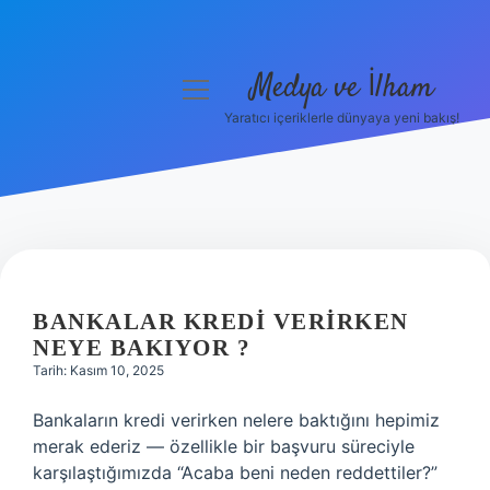
Medya ve İlham
menüyü
aç
Yaratıcı içeriklerle dünyaya yeni bakış!
Anasayfa
Gizlilik Politikası
Yasal Uyarı
Hakkımızda
BANKALAR KREDI VERIRKEN
NEYE BAKIYOR ?
Tarih: Kasım 10, 2025
Bankaların kredi verirken nelere baktığını hepimiz
merak ederiz — özellikle bir başvuru süreciyle
karşılaştığımızda “Acaba beni neden reddettiler?”