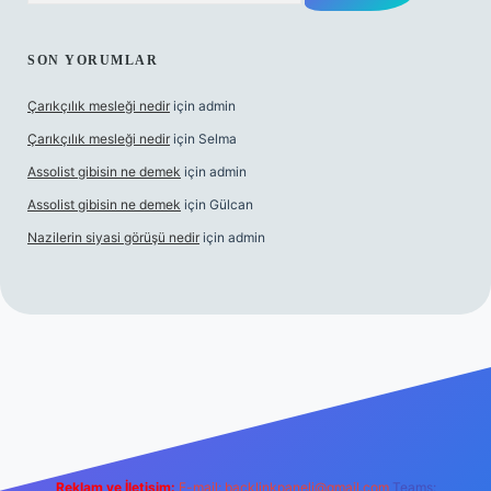
SON YORUMLAR
Çarıkçılık mesleği nedir
için
admin
Çarıkçılık mesleği nedir
için
Selma
Assolist gibisin ne demek
için
admin
Assolist gibisin ne demek
için
Gülcan
Nazilerin siyasi görüşü nedir
için
admin
randoperabet giriş
https://www.betexper.xyz/
Reklam ve İletişim:
E-mail:
backlinkpaneli@gmail.com
Teams: