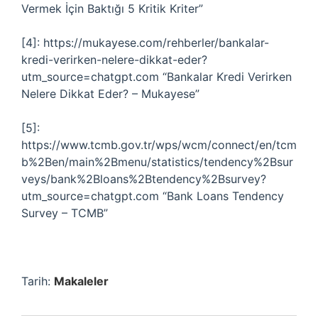
Vermek İçin Baktığı 5 Kritik Kriter”
[4]: https://mukayese.com/rehberler/bankalar-
kredi-verirken-nelere-dikkat-eder?
utm_source=chatgpt.com “Bankalar Kredi Verirken
Nelere Dikkat Eder? – Mukayese”
[5]:
https://www.tcmb.gov.tr/wps/wcm/connect/en/tcm
b%2Ben/main%2Bmenu/statistics/tendency%2Bsur
veys/bank%2Bloans%2Btendency%2Bsurvey?
utm_source=chatgpt.com “Bank Loans Tendency
Survey – TCMB”
Tarih:
Makaleler