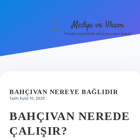
Medya ve İlham
menüyü
aç
Yaratıcı içeriklerle dünyaya yeni bakış!
Anasayfa
Gizlilik Politikası
Yasal Uyarı
Hakkımızda
BAHÇIVAN NEREYE BAĞLIDIR
Tarih: Eylül 10, 2025
BAHÇIVAN NEREDE
ÇALIŞIR?