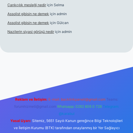
Çarıkçılık mesleği nedir
için
Selma
Assolist gibisin ne demek
için
admin
Assolist gibisin ne demek
için
Gülcan
Nazilerin siyasi görüşü nedir
için
admin
ttps://www.betexper.xyz/
Reklam ve İletişim:
E-mail:
backlinkpaneli@gmail.com
Teams:
forumhizmeti@gmail.com
Whatsapp: 0262 606 0 726
Telegram:
@karabul
Yasal Uyarı:
Sitemiz, 5651 Sayılı Kanun gereğince Bilgi Teknolojileri
ve İletişim Kurumu (BTK) tarafından onaylanmış bir Yer Sağlayıcı