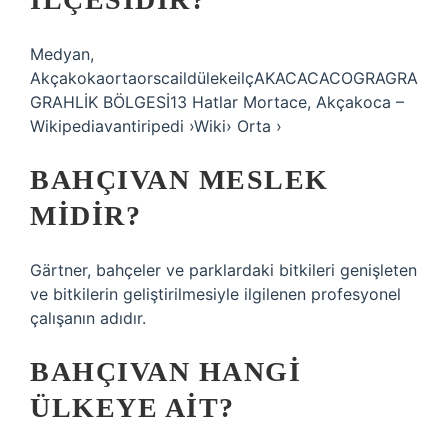
Medyan,
AkçakokaortaorscaildülekeilçAKACACACOGRAGRA
GRAHLİK BÖLGESİ13 Hatlar Mortace, Akçakoca –
Wikipediavantiripedi ›Wiki› Orta ›
BAHÇIVAN MESLEK
MIDIR?
Gärtner, bahçeler ve parklardaki bitkileri genişleten
ve bitkilerin geliştirilmesiyle ilgilenen profesyonel
çalışanın adıdır.
BAHÇIVAN HANGI
ÜLKEYE AIT?