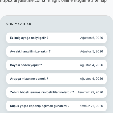
https://aryaisitme.com.tr
knight online
nttgame
Sitemap
SIDEBAR
SON YAZILAR
Ezilmiş ayağa ne iyi gelir ?
Ağustos 6, 2026
Ayvalık hangi ilimize yakın ?
Ağustos 5, 2026
Boyası neden yapılır ?
Ağustos 4, 2026
Arapça mizan ne demek ?
Ağustos 4, 2026
Zehirli böcek ısırmasının belirtileri nelerdir ?
Temmuz 29, 2026
Küçük yaşta kapanıp açilmak günah mı ?
Temmuz 27, 2026