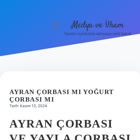
Medya ve İlham
menüyü
aç
Yaratıcı içeriklerle dünyaya yeni bakış!
Anasayfa
Gizlilik Politikası
Yasal Uyarı
Hakkımızda
AYRAN ÇORBASI MI YOĞURT
ÇORBASI MI
Tarih: Kasım 13, 2024
AYRAN ÇORBASI
VE YAYLA ÇORBASI