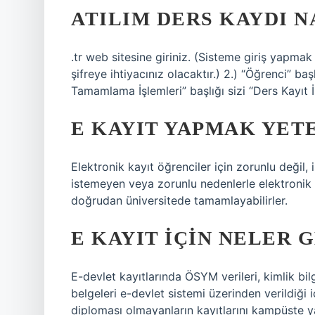
ATILIM DERS KAYDI N
.tr web sitesine giriniz. (Sisteme giriş yapmak 
şifreye ihtiyacınız olacaktır.) 2.) “Öğrenci” baş
Tamamlama İşlemleri” başlığı sizi “Ders Kayıt 
E KAYIT YAPMAK YETE
Elektronik kayıt öğrenciler için zorunlu değil,
istemeyen veya zorunlu nedenlerle elektronik 
doğrudan üniversitede tamamlayabilirler.
E KAYIT IÇIN NELER 
E-devlet kayıtlarında ÖSYM verileri, kimlik bilgi
belgeleri e-devlet sistemi üzerinden verildiği
diploması olmayanların kayıtlarını kampüste y