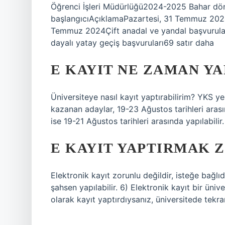
Öğrenci İşleri Müdürlüğü2024-2025 Bahar dön
başlangıcıAçıklamaPazartesi, 31 Temmuz 2024U
Temmuz 2024Çift anadal ve yandal başvurul
dayalı yatay geçiş başvuruları69 satır daha
E KAYIT NE ZAMAN YA
Üniversiteye nasıl kayıt yaptırabilirim? YKS y
kazanan adaylar, 19-23 Ağustos tarihleri ​​arası
ise 19-21 Ağustos tarihleri ​​arasında yapılabilir.
E KAYIT YAPTIRMAK 
Elektronik kayıt zorunlu değildir, isteğe bağlı
şahsen yapılabilir. 6) Elektronik kayıt bir üniv
olarak kayıt yaptırdıysanız, üniversitede tekr