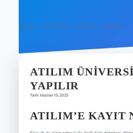
Anasayfa
Gizlilik Politikası
Yasal Uyarı
Hakkımızda
ATILIM ÜNIVERSI
YAPILIR
Tarih: Haziran 15, 2025
ATILIM’E KAYIT 