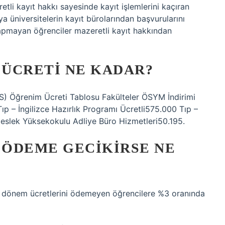
li kayıt hakkı sayesinde kayıt işlemlerini kaçıran
a üniversitelerin kayıt bürolarından başvurularını
apmayan öğrenciler mazeretli kayıt hakkından
 ÜCRETI NE KADAR?
S) Öğrenim Ücreti Tablosu Fakülteler ÖSYM İndirimi
p – İngilizce Hazırlık Programı Ücretli575.000 Tıp –
Meslek Yüksekokulu Adliye Büro Hizmetleri50.195.
I ÖDEME GECIKIRSE NE
e dönem ücretlerini ödemeyen öğrencilere %3 oranında