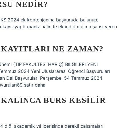
RSU NEDIR?
r YKS 2024 ek kontenjanına başvuruda bulunup,
a kayıt yaptırmanız halinde ek indirim alma şansı veren
 KAYITLARI NE ZAMAN?
önemi (TIP FAKÜLTESİ HARİÇ) BİLGİLERİ YENİ
mmuz 2024 Yeni Uluslararası Öğrenci Başvuruları
an Dal Başvuruları Perşembe, 54 Temmuz 2024
vuruları69 satır daha
 KALINCA BURS KESILIR
rildiği akademik yıl içerisinde gerekli çalışmaları