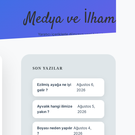
Medya ve İlham
Yaratıcı içeriklerle dünyaya yeni bakış!
https://ilbet.online/
vdcasino yeni giriş
grandoper
SIDEBAR
SON YAZILAR
Ezilmiş ayağa ne iyi
Ağustos 6,
gelir ?
2026
Ayvalık hangi ilimize
Ağustos 5,
yakın ?
2026
Boyası neden yapılır
Ağustos 4,
?
2026