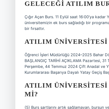
GELECEĞI ATILIM BU
Çığır Açan Burs. 11 Eylül saat 16:00’ya kada
üniversitemizin ek burs sağladığı bir program
bir fırsattır.
ATILIM ÜNIVERSITESI
Öğrenci İşleri Müdürlüğü 2024–2025 Bahar D
BAŞLANGIÇ TARİHİ AÇIKLAMA Pazartesi, 31 Te
Perşembe, 44 Temmuz 2024 Çift Anadal ve Y
Kurumlararası Başarıya Dayalı Yatay Geçiş Baş
ATILIM ÜNIVERSITESI
MI?
(5) Burs şartlarını artık sağlamayan, bursun ve