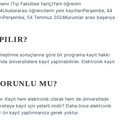
emi (Tıp Fakültesi hariç)Yeni öğrenim
luslararası öğrencilerin yeni kayıtlarıPerşembe, 44
arıPerşembe, 54 Temmuz 2024Kurumlar arası başarıya
PILIR?
erleştirme sonuçlarına göre bir programa kayıt hakkı
nda üniversitelere kayıt yaptırabilirler. Elektronik kayıt
ZORUNLU MU?
dır. Kayıt hem elektronik olarak hem de üniversitede
ersiteye kayıt için yeterli midir? Daha önce elektronik
ar ön kayıt yaptırmanıza gerek yoktur.