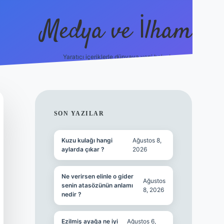
Medya ve İlham
Yaratıcı içeriklerle dünyaya yeni bakış!
/ilbet.online/
vdcasino yeni giriş
grandoperabet giriş
https://
SIDEBAR
SON YAZILAR
Kuzu kulağı hangi
Ağustos 8,
aylarda çıkar ?
2026
Ne verirsen elinle o gider
Ağustos
senin atasözünün anlamı
8, 2026
nedir ?
Ezilmiş ayağa ne iyi
Ağustos 6,