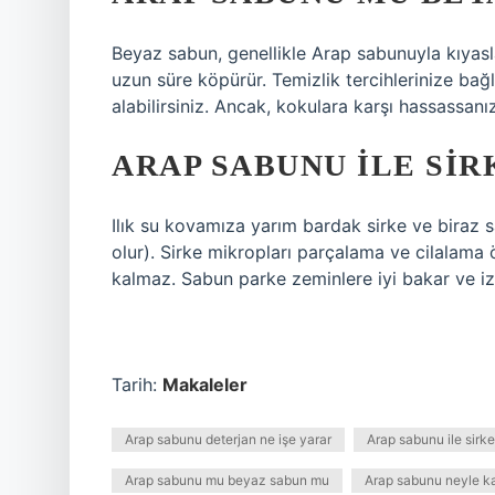
Beyaz sabun, genellikle Arap sabunuyla kıyas
uzun süre köpürür. Temizlik tercihlerinize ba
alabilirsiniz. Ancak, kokulara karşı hassassanız
ARAP SABUNU ILE SIR
Ilık su kovamıza yarım bardak sirke ve biraz 
olur). Sirke mikropları parçalama ve cilalama ö
kalmaz. Sabun parke zeminlere iyi bakar ve iz
Tarih:
Makaleler
Arap sabunu deterjan ne işe yarar
Arap sabunu ile sirke k
Arap sabunu mu beyaz sabun mu
Arap sabunu neyle karı