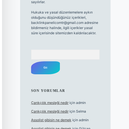
sayılırlar.
Hukuka ve yasal düzenlemelere aykırı
olduğunu düşündüğünüz içerikleri,
backlinkpanelicomtr@gmail.com
adresine
bildirmeniz halinde, ilgili içerikler yasal
süre içerisinde sitemizden kaldırılacaktır.
Arama
SON YORUMLAR
Çarıkçılık mesleği nedir
için
admin
Çarıkçılık mesleği nedir
için
Selma
Assolist gibisin ne demek
için
admin
Assolist gibisin ne demek
için
Gülcan