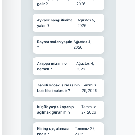
gelir ?
2026
Ayvalık hangi ilimize
Ağustos 5,
yakın ?
2026
Boyası neden yapılır
Ağustos 4,
?
2026
Arapça mizan ne
Ağustos 4,
demek ?
2026
Zehirli böcek ısırmasının
Temmuz
belirtileri nelerdir ?
29, 2026
Küçük yaşta kapanıp
Temmuz
açilmak günah mı ?
27, 2026
Kliring uygulaması
Temmuz 25,
nedir ?
2026