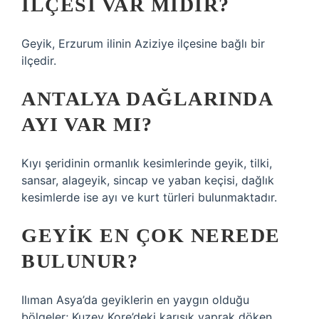
ILÇESI VAR MIDIR?
Geyik, Erzurum ilinin Aziziye ilçesine bağlı bir
ilçedir.
ANTALYA DAĞLARINDA
AYI VAR MI?
Kıyı şeridinin ormanlık kesimlerinde geyik, tilki,
sansar, alageyik, sincap ve yaban keçisi, dağlık
kesimlerde ise ayı ve kurt türleri bulunmaktadır.
GEYIK EN ÇOK NEREDE
BULUNUR?
Ilıman Asya’da geyiklerin en yaygın olduğu
bölgeler; Kuzey Kore’deki karışık yaprak döken