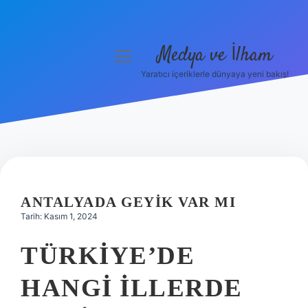
Medya ve İlham
menüyü
aç
Yaratıcı içeriklerle dünyaya yeni bakış!
Anasayfa
Gizlilik Politikası
Yasal Uyarı
Hakkımızda
ANTALYADA GEYIK VAR MI
Tarih: Kasım 1, 2024
TÜRKIYE’DE
HANGI ILLERDE