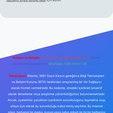
Nazilerin siyasi görüşü nedir
için
admin
ww.betexper.xyz/
Reklam ve İletişim:
E-mail:
backlinkpaneli@gmail.com
Teams:
forumhizmeti@gmail.com
Whatsapp: 0262 606 0 726
Telegram:
@karabul
Yasal Uyarı:
Sitemiz, 5651 Sayılı Kanun gereğince Bilgi Teknolojileri
ve İletişim Kurumu (BTK) tarafından onaylanmış bir Yer Sağlayıcı
olarak hizmet vermektedir. Bu nedenle, sitedeki içerikleri proaktif
olarak denetleme veya araştırma yükümlülüğümüz bulunmamaktadır.
Ancak, üyelerimiz yazdıkları içeriklerin sorumluluğunu taşımakta olup,
siteye üye olarak bu sorumluluğu kabul etmiş sayılırlar. Bu internet
sitesi, herhangi bir marka, kurum veya şahıs şirketi ile hiçbir bağlantısı