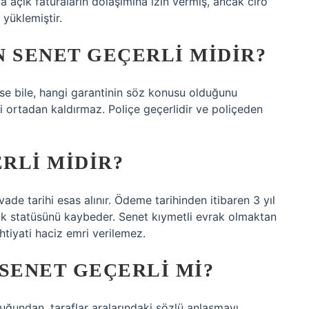
 açık faturaların dolaşımına izin vermiş, ancak ciro
 yüklemiştir.
N SENET GEÇERLI MIDIR?
se bile, hangi garantinin söz konusu olduğunu
i ortadan kaldırmaz. Poliçe geçerlidir ve poliçeden
ERLI MIDIR?
 vade tarihi esas alınır. Ödeme tarihinden itibaren 3 yıl
ak statüsünü kaybeder. Senet kıymetli evrak olmaktan
ihtiyati haciz emri verilemez.
SENET GEÇERLI MI?
duğundan, taraflar aralarındaki sözlü anlaşmayı