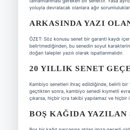
tamamlanması gereken bir senettir. Yasa ayrıca
yoluyla devralacak olanlara ağır sorumluluklar
ARKASINDA YAZI OLA
ÖZET: Söz konusu senet bir garanti kaydı içer
belirtmediğinden, bu senedin soyut karakterin
doğan talepler yazılı olarak ispatlanmalıdır.
20 YILLIK SENET GEÇ
Kambiyo senetleri ihraç edildiğinde, belirli bir
geçtikten sonra, kambiyo senedi kıymetli evr
çıkarsa, hiçbir icra takibi yapılamaz ve hiçbir 
BOŞ KAĞIDA YAZILAN 
Boş bir kağıt parçasına atılan imza geçerli ol