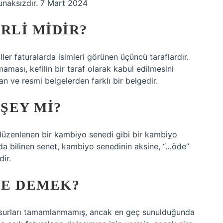
okunaksızdır. 7 Mart 2024
RLI MIDIR?
ller faturalarda isimleri görünen üçüncü taraflardır.
aması, kefilin bir taraf olarak kabul edilmesini
n ve resmi belgelerden farklı bir belgedir.
 ŞEY MI?
düzenlenen bir kambiyo senedi gibi bir kambiyo
 da bilinen senet, kambiyo senedinin aksine, “…öde”
ir.
NE DEMEK?
nsurları tamamlanmamış, ancak en geç sunulduğunda