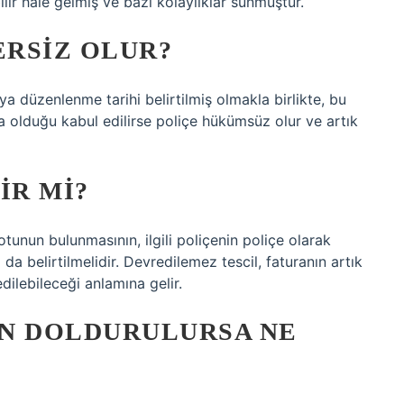
bilir hale gelmiş ve bazı kolaylıklar sunmuştur.
RSIZ OLUR?
a düzenlenme tarihi belirtilmiş olmakla birlikte, bu
ra olduğu kabul edilirse poliçe hükümsüz olur ve artık
IR MI?
unun bulunmasının, ilgili poliçenin poliçe olarak
 da belirtilmelidir. Devredilemez tescil, faturanın artık
dilebileceği anlamına gelir.
AN DOLDURULURSA NE