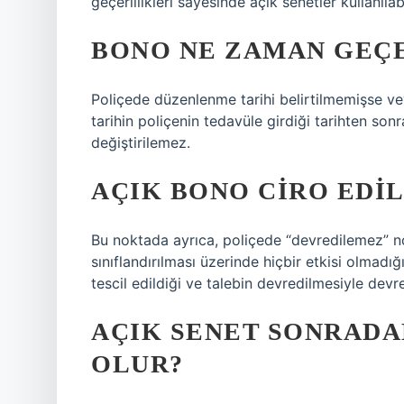
geçerlilikleri sayesinde açık senetler kullanıla
BONO NE ZAMAN GEÇE
Poliçede düzenlenme tarihi belirtilmemişse vey
tarihin poliçenin tedavüle girdiği tarihten son
değiştirilemez.
AÇIK BONO CIRO EDIL
Bu noktada ayrıca, poliçede “devredilemez” not
sınıflandırılması üzerinde hiçbir etkisi olmadığı
tescil edildiği ve talebin devredilmesiyle devre
AÇIK SENET SONRAD
OLUR?