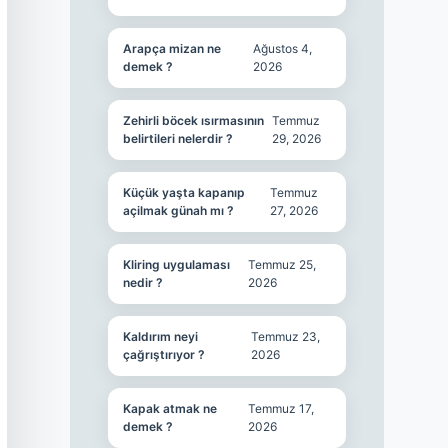
Arapça mizan ne
Ağustos 4,
demek ?
2026
Zehirli böcek ısırmasının
Temmuz
belirtileri nelerdir ?
29, 2026
Küçük yaşta kapanıp
Temmuz
açilmak günah mı ?
27, 2026
Kliring uygulaması
Temmuz 25,
nedir ?
2026
Kaldırım neyi
Temmuz 23,
çağrıştırıyor ?
2026
Kapak atmak ne
Temmuz 17,
demek ?
2026