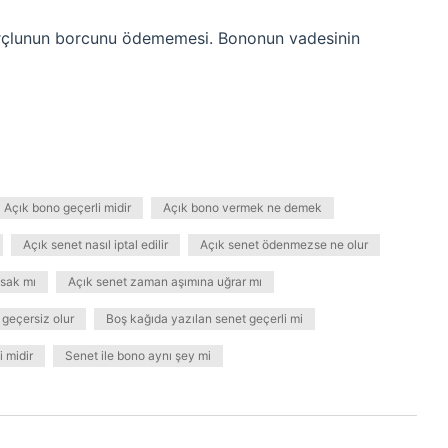
Borçlunun borcunu ödememesi. Bononun vadesinin
Açık bono geçerli midir
Açık bono vermek ne demek
Açık senet nasıl iptal edilir
Açık senet ödenmezse ne olur
asak mı
Açık senet zaman aşımına uğrar mı
geçersiz olur
Boş kağıda yazılan senet geçerli mi
i midir
Senet ile bono aynı şey mi