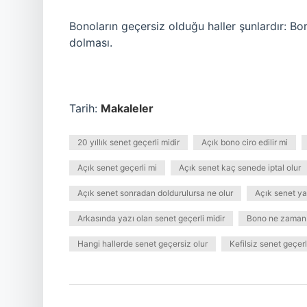
Bonoların geçersiz olduğu haller şunlardır: 
dolması.
Tarih:
Makaleler
20 yıllık senet geçerli midir
Açık bono ciro edilir mi
Açık senet geçerli mi
Açık senet kaç senede iptal olur
Açık senet sonradan doldurulursa ne olur
Açık senet y
Arkasında yazı olan senet geçerli midir
Bono ne zaman 
Hangi hallerde senet geçersiz olur
Kefilsiz senet geçerl