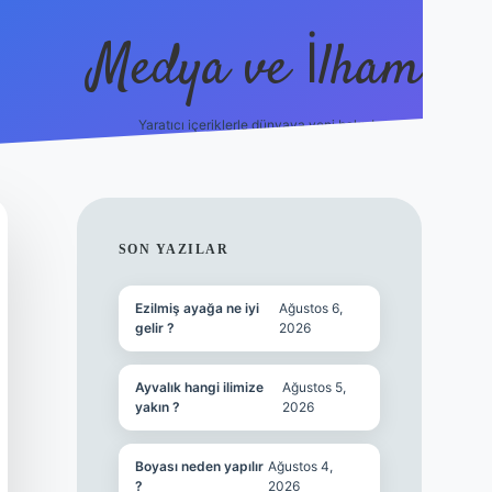
Medya ve İlham
Yaratıcı içeriklerle dünyaya yeni bakış!
bet.online/
vdcasino yeni giriş
grandoperabet giriş
https://ww
SIDEBAR
SON YAZILAR
Ezilmiş ayağa ne iyi
Ağustos 6,
gelir ?
2026
Ayvalık hangi ilimize
Ağustos 5,
yakın ?
2026
Boyası neden yapılır
Ağustos 4,
?
2026