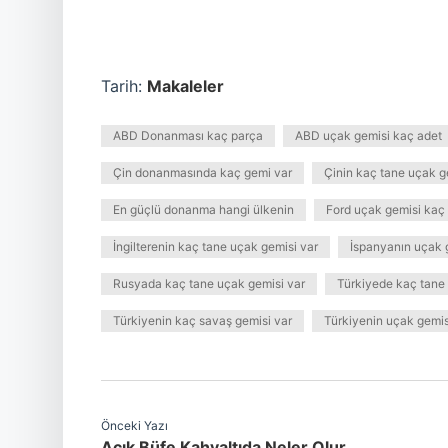
Tarih:
Makaleler
ABD Donanması kaç parça
ABD uçak gemisi kaç adet
Çin donanmasında kaç gemi var
Çinin kaç tane uçak g
En güçlü donanma hangi ülkenin
Ford uçak gemisi kaç
İngilterenin kaç tane uçak gemisi var
İspanyanın uçak 
Rusyada kaç tane uçak gemisi var
Türkiyede kaç tane 
Türkiyenin kaç savaş gemisi var
Türkiyenin uçak gemis
Önceki Yazı
Açık Büfe Kahvaltıda Neler Olur