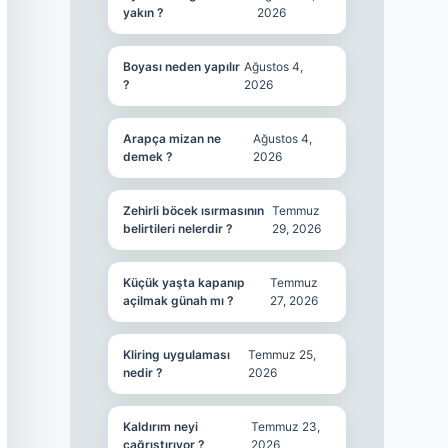
yakın ?
2026
Boyası neden yapılır
Ağustos 4,
?
2026
Arapça mizan ne
Ağustos 4,
demek ?
2026
Zehirli böcek ısırmasının
Temmuz
belirtileri nelerdir ?
29, 2026
Küçük yaşta kapanıp
Temmuz
açilmak günah mı ?
27, 2026
Kliring uygulaması
Temmuz 25,
nedir ?
2026
Kaldırım neyi
Temmuz 23,
çağrıştırıyor ?
2026