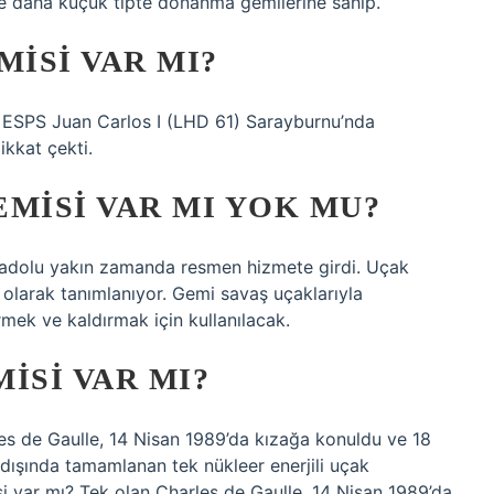
 daha küçük tipte donanma gemilerine sahip.
MISI VAR MI?
i ESPS Juan Carlos I (LHD 61) Sarayburnu’nda
ikkat çekti.
MISI VAR MI YOK MU?
adolu yakın zamanda resmen hizmete girdi. Uçak
 olarak tanımlanıyor. Gemi savaş uçaklarıyla
rmek ve kaldırmak için kullanılacak.
ISI VAR MI?
es de Gaulle, 14 Nisan 1989’da kızağa konuldu ve 18
ışında tamamlanan tek nükleer enerjili uçak
i var mı? Tek olan Charles de Gaulle, 14 Nisan 1989’da