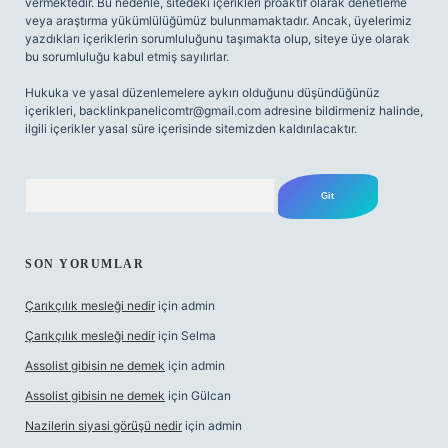
vermektedir. Bu nedenle, sitedeki içerikleri proaktif olarak denetleme
veya araştırma yükümlülüğümüz bulunmamaktadır. Ancak, üyelerimiz
yazdıkları içeriklerin sorumluluğunu taşımakta olup, siteye üye olarak
bu sorumluluğu kabul etmiş sayılırlar.
Hukuka ve yasal düzenlemelere aykırı olduğunu düşündüğünüz
içerikleri,
backlinkpanelicomtr@gmail.com
adresine bildirmeniz halinde,
ilgili içerikler yasal süre içerisinde sitemizden kaldırılacaktır.
Arama
SON YORUMLAR
Çarıkçılık mesleği nedir
için
admin
Çarıkçılık mesleği nedir
için
Selma
Assolist gibisin ne demek
için
admin
Assolist gibisin ne demek
için
Gülcan
Nazilerin siyasi görüşü nedir
için
admin