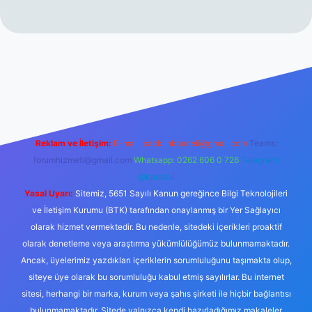
://www.betexper.xyz/
Reklam ve İletişim:
E-mail:
backlinkpaneli@gmail.com
Teams:
forumhizmeti@gmail.com
Whatsapp: 0262 606 0 726
Telegram:
@karabul
Yasal Uyarı:
Sitemiz, 5651 Sayılı Kanun gereğince Bilgi Teknolojileri
ve İletişim Kurumu (BTK) tarafından onaylanmış bir Yer Sağlayıcı
olarak hizmet vermektedir. Bu nedenle, sitedeki içerikleri proaktif
olarak denetleme veya araştırma yükümlülüğümüz bulunmamaktadır.
Ancak, üyelerimiz yazdıkları içeriklerin sorumluluğunu taşımakta olup,
siteye üye olarak bu sorumluluğu kabul etmiş sayılırlar. Bu internet
sitesi, herhangi bir marka, kurum veya şahıs şirketi ile hiçbir bağlantısı
bulunmamaktadır. Sitede yalnızca kendi hazırladığımız makaleler