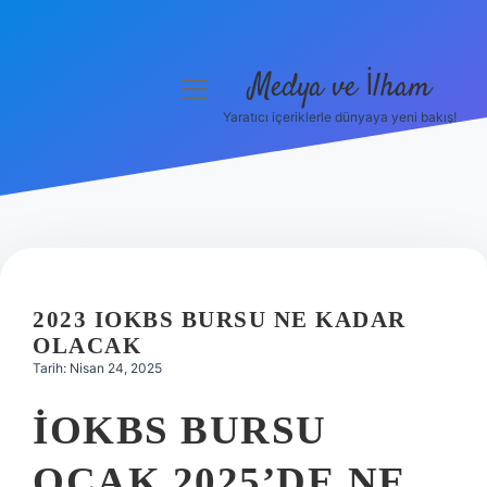
Medya ve İlham
menüyü
aç
Yaratıcı içeriklerle dünyaya yeni bakış!
Anasayfa
Gizlilik Politikası
Yasal Uyarı
Hakkımızda
2023 IOKBS BURSU NE KADAR
OLACAK
Tarih: Nisan 24, 2025
İOKBS BURSU
OCAK 2025’DE NE