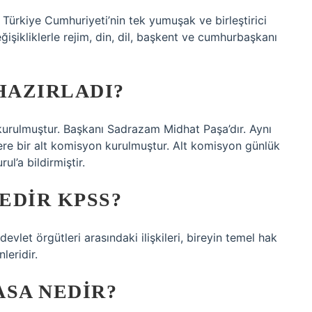
 Türkiye Cumhuriyeti’nin tek yumuşak ve birleştirici
şikliklerle rejim, din, dil, başkent ve cumhurbaşkanı
HAZIRLADI?
 kurulmuştur. Başkanı Sadrazam Midhat Paşa’dır. Aynı
ere bir alt komisyon kurulmuştur. Alt komisyon günlük
ul’a bildirmiştir.
NEDIR KPSS?
evlet örgütleri arasındaki ilişkileri, bireyin temel hak
leridir.
ASA NEDIR?