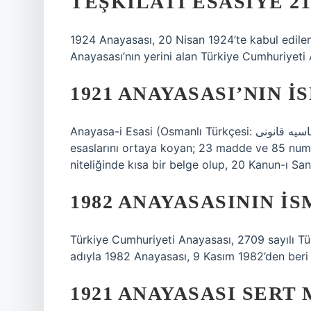
TEŞKILATI ESASIYE 21
1924 Anayasası, 20 Nisan 1924’te kabul edilen
Anayasası’nın yerini alan Türkiye Cumhuriyeti 
1921 ANAYASASI’NIN I
Anayasa-i Esasi (Osmanlı Türkçesi: تشکیلات اساسیه قانونى) veya 1921 Anayasası, 1924 Anayasası’nın
esaslarını ortaya koyan; 23 madde ve 85 num
niteliğinde kısa bir belge olup, 20 Kanun-ı San
1982 ANAYASASININ IS
Türkiye Cumhuriyeti Anayasası, 2709 sayılı T
adıyla 1982 Anayasası, 9 Kasım 1982’den beri 
1921 ANAYASASI SERT