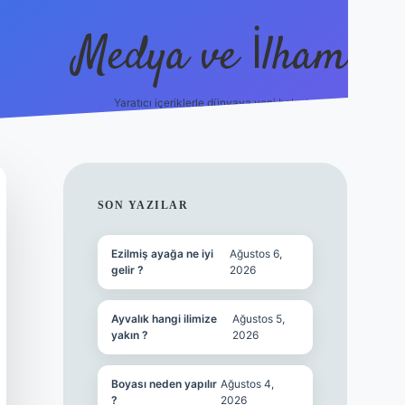
Medya ve İlham
Yaratıcı içeriklerle dünyaya yeni bakış!
bet.online/
vdcasino yeni giriş
grandoperabet giriş
https://ww
SIDEBAR
SON YAZILAR
Ezilmiş ayağa ne iyi
Ağustos 6,
gelir ?
2026
Ayvalık hangi ilimize
Ağustos 5,
yakın ?
2026
Boyası neden yapılır
Ağustos 4,
?
2026