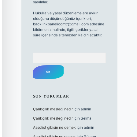
sayılırlar.
Hukuka ve yasal düzenlemelere aykırı
olduğunu düşündüğünüz içerikleri,
backlinkpanelicomtr@gmail.com
adresine
bildirmeniz halinde, ilgili içerikler yasal
süre içerisinde sitemizden kaldırılacaktır.
Arama
SON YORUMLAR
Çarıkçılık mesleği nedir
için
admin
Çarıkçılık mesleği nedir
için
Selma
Assolist gibisin ne demek
için
admin
Assolist gibisin ne demek
için
Gülcan