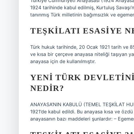
Türkiye Cumhuriyeti Anayasası (1924 Anayasası
1924 tarihinde kabul edilmiş, Kurtuluş Savaşı’
tanınmış Türk milletinin bağımsızlık ve egemen
TEŞKILATI ESASIYE N
Türk hukuk tarihinde, 20 Ocak 1921 tarih ve 85
ve kısa bir çerçeve anayasa niteliği taşıyan ya
anayasa için de kullanılmıştır.
YENI TÜRK DEVLETINI
NEDIR?
ANAYASA’NIN KABULÜ (TEMEL TEŞKİLAT HUKUKU
1921’de kabul edildi. Bu anayasa kısa ve özd
anayasanın bazı maddeleri şunlardır: – Egemenl