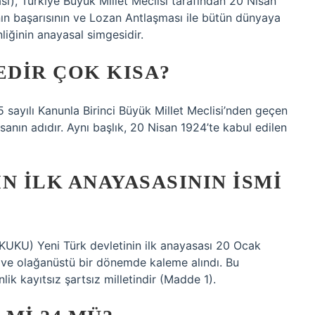
), Türkiye Büyük Millet Meclisi tarafından 20 Nisan
nın başarısının ve Lozan Antlaşması ile bütün dünyaya
liğinin anayasal simgesidir.
EDIR ÇOK KISA?
 sayılı Kanunla Birinci Büyük Millet Meclisi’nden geçen
sanın adıdır. Aynı başlık, 20 Nisan 1924’te kabul edilen
N ILK ANAYASASININ ISMI
) Yeni Türk devletinin ilk anayasası 20 Ocak
ü ve olağanüstü bir dönemde kaleme alındı. Bu
ik kayıtsız şartsız milletindir (Madde 1).