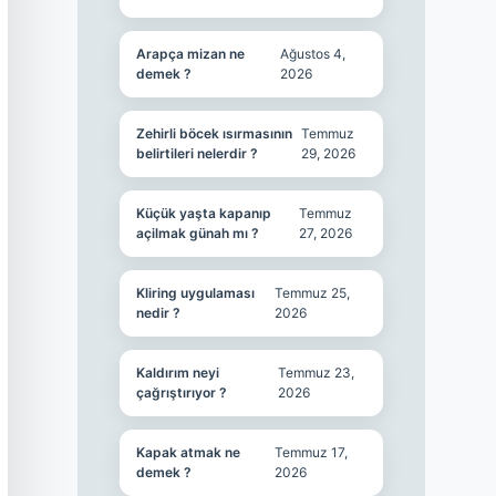
Arapça mizan ne
Ağustos 4,
demek ?
2026
Zehirli böcek ısırmasının
Temmuz
belirtileri nelerdir ?
29, 2026
Küçük yaşta kapanıp
Temmuz
açilmak günah mı ?
27, 2026
Kliring uygulaması
Temmuz 25,
nedir ?
2026
Kaldırım neyi
Temmuz 23,
çağrıştırıyor ?
2026
Kapak atmak ne
Temmuz 17,
demek ?
2026