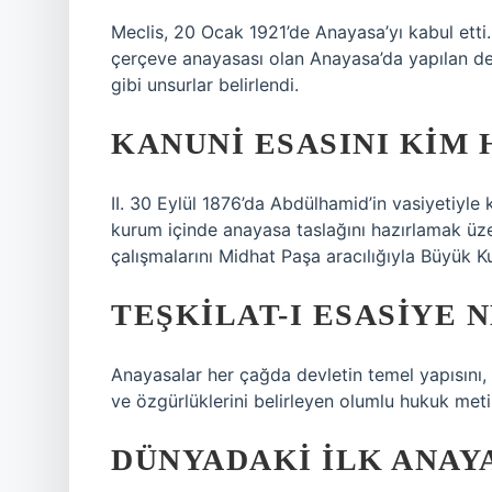
Meclis, 20 Ocak 1921’de Anayasa’yı kabul etti.
çerçeve anayasası olan Anayasa’da yapılan deği
gibi unsurlar belirlendi.
KANUNI ESASINI KIM 
II. 30 Eylül 1876’da Abdülhamid’in vasiyetiyle
kurum içinde anayasa taslağını hazırlamak üz
çalışmalarını Midhat Paşa aracılığıyla Büyük Kur
TEŞKILAT-I ESASIYE 
Anayasalar her çağda devletin temel yapısını, d
ve özgürlüklerini belirleyen olumlu hukuk metin
DÜNYADAKI ILK ANAY