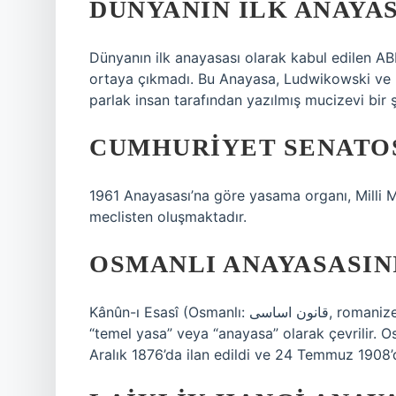
DÜNYANIN ILK ANAYAS
Dünyanın ilk anayasası olarak kabul edilen ABD 
ortaya çıkmadı. Bu Anayasa, Ludwikowski ve Fo
parlak insan tarafından yazılmış mucizevi bir ş
CUMHURIYET SENATOS
1961 Anayasası’na göre yasama organı, Milli 
meclisten oluşmaktadır.
OSMANLI ANAYASASINI
Kânûn-ı Esasî (Osmanlı: قانون اساسی, romanize: Ḳânûn-i ʾEsâsî) veya 1876 Anayasası. Kânûn-ı Esasî,
“temel yasa” veya “anayasa” olarak çevrilir. O
Aralık 1876’da ilan edildi ve 24 Temmuz 1908’d