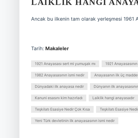
LAIKLIK HANGI ANAY
Ancak bu ilkenin tam olarak yerleşmesi 1961 A
Tarih:
Makaleler
1921 Anayasası sert mi yumuşak mı
1921 Anayasasının 
1982 Anayasasının ismi nedir
Anayasanın ilk üç maddes
Dünyadaki ilk anayasa nedir
Dünyanın ilk anayasasının
Kanuni esasını kim hazırladı
Laiklik hangi anayasadır
Teşkilatı Esasiye Nedir Çok Kısa
Teşkilatı Esasiye Ned
Yeni Türk devletinin ilk anayasasının ismi nedir