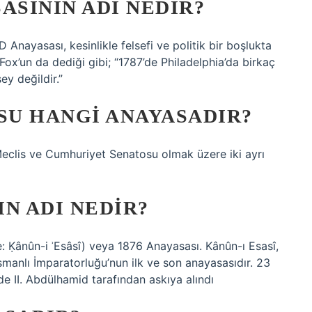
ASININ ADI NEDIR?
Anayasası, kesinlikle felsefi ve politik bir boşlukta
x’un da dediği gibi; “1787’de Philadelphia’da birkaç
ey değildir.”
U HANGI ANAYASADIR?
Meclis ve Cumhuriyet Senatosu olmak üzere iki ayrı
N ADI NEDIR?
smanlı İmparatorluğu’nun ilk ve son anayasasıdır. 23
e II. Abdülhamid tarafından askıya alındı