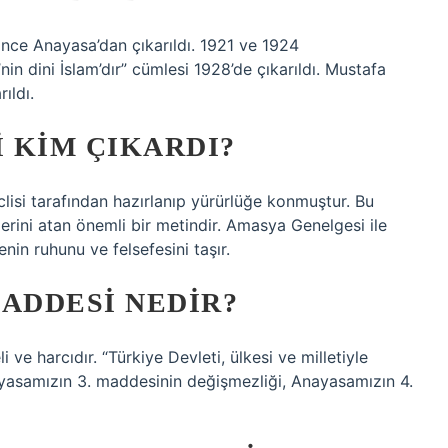
 önce Anayasa’dan çıkarıldı. 1921 ve 1924
in dini İslam’dır” cümlesi 1928’de çıkarıldı. Mustafa
ıldı.
I KIM ÇIKARDI?
clisi tarafından hazırlanıp yürürlüğe konmuştur. Bu
erini atan önemli bir metindir. Amasya Genelgesi ile
in ruhunu ve felsefesini taşır.
MADDESI NEDIR?
e harcıdır. “Türkiye Devleti, ülkesi ve milletiyle
yasamızın 3. maddesinin değişmezliği, Anayasamızın 4.