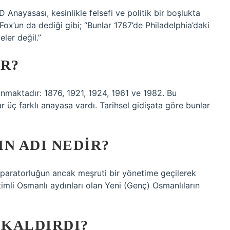
Anayasası, kesinlikle felsefi ve politik bir boşlukta
x’un da dediği gibi; “Bunlar 1787’de Philadelphia’daki
ler değil.”
AR?
nmaktadır: 1876, 1921, 1924, 1961 ve 1982. Bu
üç farklı anayasa vardı. Tarihsel gidişata göre bunlar
N ADI NEDIR?
mparatorluğun ancak meşruti bir yönetime geçilerek
timli Osmanlı aydınları olan Yeni (Genç) Osmanlıların
 KALDIRDI?