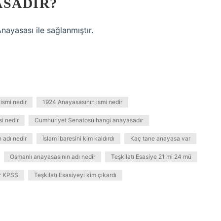
ASADIR?
nayasası ile sağlanmıştır.
ismi nedir
1924 Anayasasının ismi nedir
i nedir
Cumhuriyet Senatosu hangi anayasadır
 adı nedir
İslam ibaresini kim kaldırdı
Kaç tane anayasa var
Osmanlı anayasasının adı nedir
Teşkilatı Esasiye 21 mi 24 mü
ir KPSS
Teşkilatı Esasiyeyi kim çıkardı