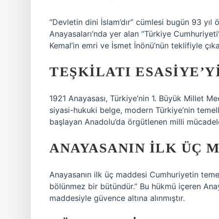
“Devletin dini İslam’dır” cümlesi bugün 93 yıl
Anayasaları’nda yer alan “Türkiye Cumhuriyeti’n
Kemal’in emri ve İsmet İnönü’nün teklifiyle çıkar
TEŞKILATI ESASIYE’Y
1921 Anayasası, Türkiye’nin 1. Büyük Millet Me
siyasi-hukuki belge, modern Türkiye’nin temell
başlayan Anadolu’da örgütlenen milli mücadelen
ANAYASANIN ILK ÜÇ 
Anayasanın ilk üç maddesi Cumhuriyetin temeli v
bölünmez bir bütündür.” Bu hükmü içeren Ana
maddesiyle güvence altına alınmıştır.