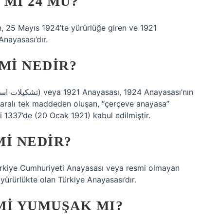
 MI 24 MÜ?
, 25 Mayıs 1924’te yürürlüğe giren ve 1921
Anayasası’dır.
SMI NEDIR?
aralı tek maddeden oluşan, “çerçeve anayasa”
i 1337’de (20 Ocak 1921) kabul edilmiştir.
MI NEDIR?
ürkiye Cumhuriyeti Anayasası veya resmi olmayan
yürürlükte olan Türkiye Anayasası’dır.
 MI YUMUŞAK MI?