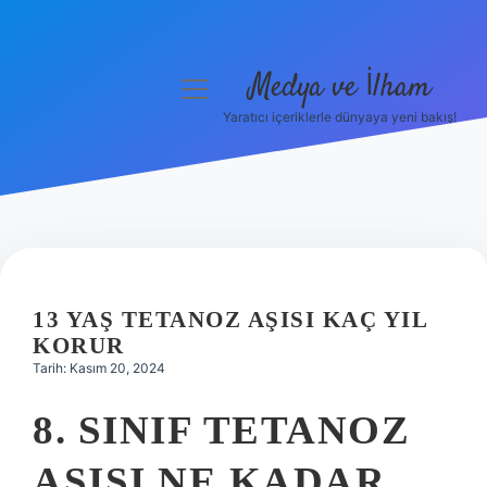
Medya ve İlham
menüyü
aç
Yaratıcı içeriklerle dünyaya yeni bakış!
Anasayfa
Gizlilik Politikası
Yasal Uyarı
Hakkımızda
13 YAŞ TETANOZ AŞISI KAÇ YIL
KORUR
Tarih: Kasım 20, 2024
8. SINIF TETANOZ
AŞISI NE KADAR