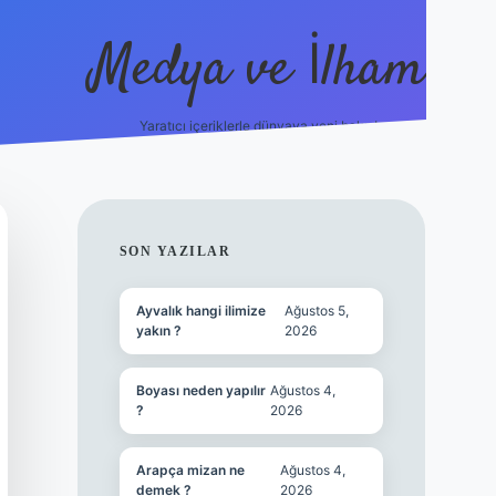
Medya ve İlham
Yaratıcı içeriklerle dünyaya yeni bakış!
https://ilbet.online/
vdcasino yeni giriş
grandope
SIDEBAR
SON YAZILAR
Ayvalık hangi ilimize
Ağustos 5,
yakın ?
2026
Boyası neden yapılır
Ağustos 4,
?
2026
Arapça mizan ne
Ağustos 4,
demek ?
2026