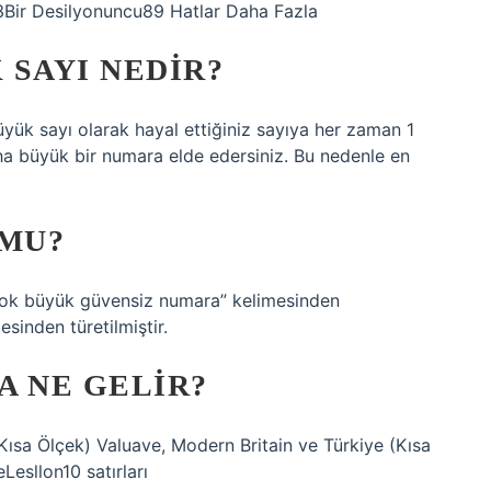
33Bir Desilyonuncu89 Hatlar Daha Fazla
 SAYI NEDIR?
yük sayı olarak hayal ettiğiniz sayıya her zaman 1
ha büyük bir numara elde edersiniz. Bu nedenle en
 MU?
 “çok büyük güvensiz numara” kelimesinden
esinden türetilmiştir.
A NE GELIR?
ısa Ölçek) Valuave, Modern Britain ve Türkiye (Kısa
sllon10 satırları