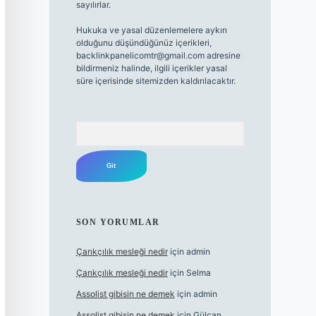
sayılırlar.
Hukuka ve yasal düzenlemelere aykırı
olduğunu düşündüğünüz içerikleri,
backlinkpanelicomtr@gmail.com
adresine
bildirmeniz halinde, ilgili içerikler yasal
süre içerisinde sitemizden kaldırılacaktır.
Arama
SON YORUMLAR
Çarıkçılık mesleği nedir
için
admin
Çarıkçılık mesleği nedir
için
Selma
Assolist gibisin ne demek
için
admin
Assolist gibisin ne demek
için
Gülcan