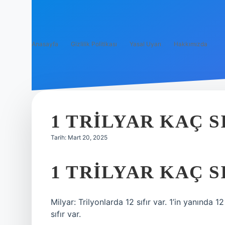
Anasayfa
Gizlilik Politikası
Yasal Uyarı
Hakkımızda
1 TRILYAR KAÇ S
Tarih: Mart 20, 2025
1 TRILYAR KAÇ S
Milyar: Trilyonlarda 12 sıfır var. 1’in yanında 1
sıfır var.