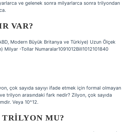
ilyarlarca ve gelenek sonra milyarlarca sonra trilyondan
ca.
IR VAR?
(ABD, Modern Büyük Britanya ve Türkiye) Uzun Ölçek
n) Milyar -Tollar Numaralar1091012Bill1012101840
ilyon, çok sayıda sayıyı ifade etmek için formal olmayan
ve trilyon arasındaki fark nedir? Zilyon, çok sayıda
imdir. Veya 10^12.
 TRILYON MU?