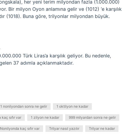
longskala), her yeni terim milyondan fazla (1.000.000)
or. Bir milyon Oyon anlamına gelir ve (1012) ‘e karşılık
ıdır (1018). Buna göre, trilyonlar milyondan büyük.
e
0.000 Türk Liras’a karşılık geliyor. Bu nedenle,
 gelen 37 adımla açıklanmaktadır.
1 nonilyondan sonra ne gelir
1 oktilyon ne kadar
a kaç sıfır var
1 zilyon ne kadar
999 milyardan sonra ne gelir
Nonilyonda kaç sıfır var
Trilyar nasıl yazılır
Trilyar ne kadar