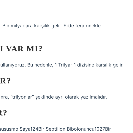
in milyarlara karşılık gelir. Si’de tera önekle
I VAR MI?
lanıyoruz. Bu nedenle, 1 Trilyar 1 dizisine karşılık gelir.
IR?
ra, “trilyonlar” şeklinde ayrı olarak yazılmalıdır.
R?
osususmolSaya124Bir Septilion Bibolonuncu1027Bir