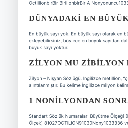
OctillionbirBir BirilionbirBir A Nonyonuncu10
DÜNYADAKI EN BÜYÜK
En büyük sayı yok. En büyük sayı olarak en bü
ekleyebilirsiniz, böylece en büyük sayıdan da
büyük sayı yoktur.
ZILYON MU ZIBILYON
Zilyon – Nişyan Sözlüğü. İngilizce metillion,
alıntılanmıştır. Bu kelime İngilizce milyon kelim
1 NONILYONDAN SONR
Standart Sözlük Numaraları Büyütme Ölçeği (K
Ölçek) 81027OCTILION91030Nony1033336 veLe