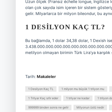
Uzun ölçek (Fransız échelle longue, İngilizce 
olan çok sayıda isim içeren bir sistem gösteriy
gelir. Milyarlarca bir milyon bileondur, bu ayn
1 DESILYON KAÇ TL?
Bu bağlamda, 1 dolar 34,38 dolar, 1 Dexish is
3.438.000.000.000.000.000.000.000.000.000.00
metilyon olmayan birimin Türk Lira’ya karşılık
Tarih:
Makaleler
1 Desilyon Kaç TL
1 milyon mu büyük 1 trilyon mu
1 Trilyar Kaç sıfır eder
1 trilyar ne kadar
1 trilyon d
999999 binden sonra ne gelir
Milyonun üstü nedir