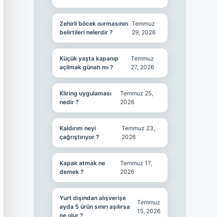
Zehirli böcek ısırmasının
Temmuz
belirtileri nelerdir ?
29, 2026
Küçük yaşta kapanıp
Temmuz
açilmak günah mı ?
27, 2026
Kliring uygulaması
Temmuz 25,
nedir ?
2026
Kaldırım neyi
Temmuz 23,
çağrıştırıyor ?
2026
Kapak atmak ne
Temmuz 17,
demek ?
2026
Yurt dışından alışverişe
Temmuz
ayda 5 ürün sınırı aşılırsa
15, 2026
ne olur ?