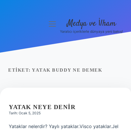
Medya ve İlham
menüyü
aç
Yaratıcı içeriklerle dünyaya yeni bakış!
Anasayfa
Gizlilik Politikası
Yasal Uyarı
ETIKET:
YATAK BUDDY NE DEMEK
Hakkımızda
YATAK NEYE DENIR
Tarih: Ocak 5, 2025
Yataklar nelerdir? Yaylı yataklar.Visco yataklar.Jel