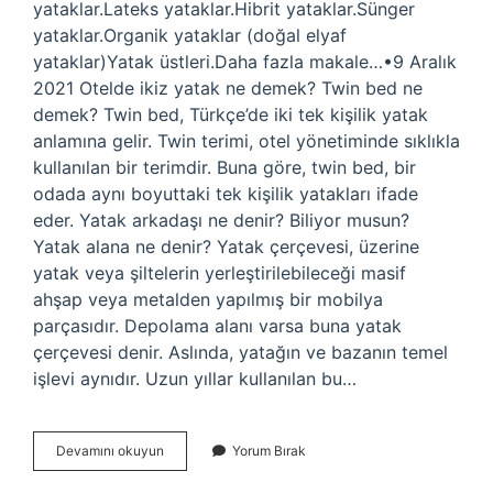
yataklar.Lateks yataklar.Hibrit yataklar.Sünger
yataklar.Organik yataklar (doğal elyaf
yataklar)Yatak üstleri.Daha fazla makale…•9 Aralık
2021 Otelde ikiz yatak ne demek? Twin bed ne
demek? Twin bed, Türkçe’de iki tek kişilik yatak
anlamına gelir. Twin terimi, otel yönetiminde sıklıkla
kullanılan bir terimdir. Buna göre, twin bed, bir
odada aynı boyuttaki tek kişilik yatakları ifade
eder. Yatak arkadaşı ne denir? Biliyor musun?
Yatak alana ne denir? Yatak çerçevesi, üzerine
yatak veya şiltelerin yerleştirilebileceği masif
ahşap veya metalden yapılmış bir mobilya
parçasıdır. Depolama alanı varsa buna yatak
çerçevesi denir. Aslında, yatağın ve bazanın temel
işlevi aynıdır. Uzun yıllar kullanılan bu…
Yatak
Devamını okuyun
Yorum Bırak
Neye
Denir