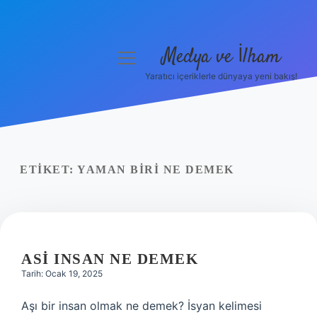
Medya ve İlham
menüyü
aç
Yaratıcı içeriklerle dünyaya yeni bakış!
Anasayfa
Gizlilik Politikası
Yasal Uyarı
ETIKET:
YAMAN BIRI NE DEMEK
Hakkımızda
ASI INSAN NE DEMEK
Tarih: Ocak 19, 2025
Aşı bir insan olmak ne demek? İsyan kelimesi