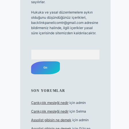
sayılırlar.
Hukuka ve yasal düzenlemelere aykırı
olduğunu düşündüğünüz içerikleri,
backlinkpanelicomtr@gmail.com
adresine
bildirmeniz halinde, ilgili içerikler yasal
süre içerisinde sitemizden kaldırılacaktır.
Arama
SON YORUMLAR
Çarıkçılık mesleği nedir
için
admin
Çarıkçılık mesleği nedir
için
Selma
Assolist gibisin ne demek
için
admin
Assolist gibisin ne demek
için
Gülcan