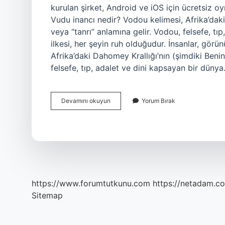
kurulan şirket, Android ve iOS için ücretsiz o
Vudu inancı nedir? Vodou kelimesi, Afrika’daki
veya “tanrı” anlamına gelir. Vodou, felsefe, t
ilkesi, her şeyin ruh olduğudur. İnsanlar, gör
Afrika’daki Dahomey Krallığı’nın (şimdiki Benin
felsefe, tıp, adalet ve dini kapsayan bir düny
Voodoo
Devamını okuyun
Yorum Bırak
Hangi
Ülkede
https://www.forumtutkunu.com
https://netadam.co
Sitemap