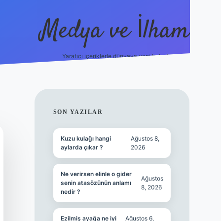
Medya ve İlham
Yaratıcı içeriklerle dünyaya yeni bakış!
s://ilbet.online/
vdcasino yeni giriş
grandoperabet giriş
https
SIDEBAR
SON YAZILAR
Kuzu kulağı hangi
Ağustos 8,
aylarda çıkar ?
2026
Ne verirsen elinle o gider
Ağustos
senin atasözünün anlamı
8, 2026
nedir ?
Ezilmiş ayağa ne iyi
Ağustos 6,