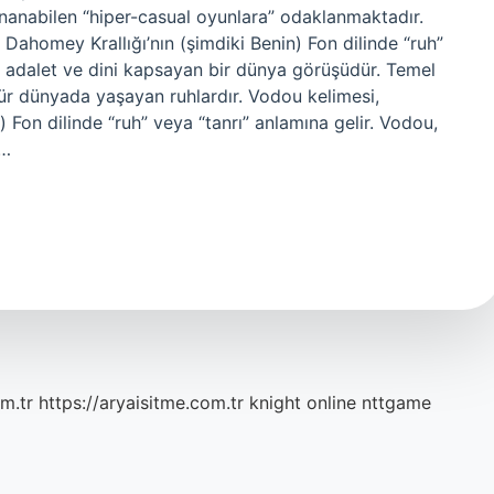
ynanabilen “hiper-casual oyunlara” odaklanmaktadır.
 Dahomey Krallığı’nın (şimdiki Benin) Fon dilinde “ruh”
ıp, adalet ve dini kapsayan bir dünya görüşüdür. Temel
ünür dünyada yaşayan ruhlardır. Vodou kelimesi,
) Fon dilinde “ruh” veya “tanrı” anlamına gelir. Vodou,
a…
m.tr
https://aryaisitme.com.tr
knight online
nttgame