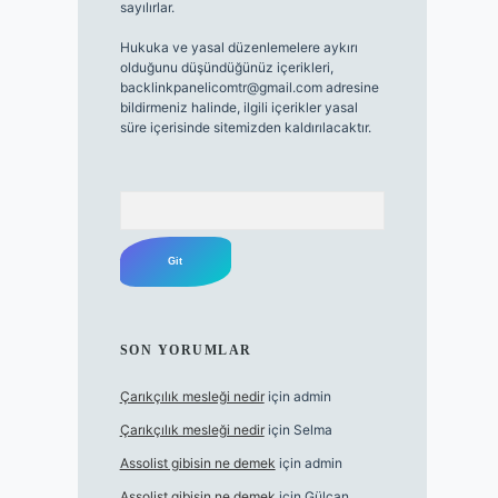
sayılırlar.
Hukuka ve yasal düzenlemelere aykırı
olduğunu düşündüğünüz içerikleri,
backlinkpanelicomtr@gmail.com
adresine
bildirmeniz halinde, ilgili içerikler yasal
süre içerisinde sitemizden kaldırılacaktır.
Arama
SON YORUMLAR
Çarıkçılık mesleği nedir
için
admin
Çarıkçılık mesleği nedir
için
Selma
Assolist gibisin ne demek
için
admin
Assolist gibisin ne demek
için
Gülcan