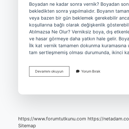
Boyadan ne kadar sonra vernik? Boyadan sonr
bekledikten sonra yapılmalıdır. Boyanın tama
veya bazen bir gün beklemek gerekebilir anca
koşullarına bağlı olarak değişkenlik gösterebi
Atılmazsa Ne Olur? Verniksiz boya, dış etken
ve hasar görmeye daha yatkın hale gelir. Boyay
İlk kat vernik tamamen dokunma kuramasına ulaş
tam sertleşmemiş olması durumunda, ikinci k
Boyadan
Devamını okuyun
Yorum Bırak
Sonra
Vernik
Ne
Zaman
Atılır
https://www.forumtutkunu.com
https://netadam.co
Sitemap