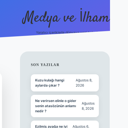
Medya ve İlham
Yaratıcı içeriklerle dünyaya yeni bakış!
https://ilbet.online/
vdcasino yeni giriş
grandop
SIDEBAR
SON YAZILAR
Kuzu kulağı hangi
Ağustos 8,
aylarda çıkar ?
2026
Ne verirsen elinle o gider
Ağustos
senin atasözünün anlamı
8, 2026
nedir ?
Ezilmiş ayağa ne iyi
Ağustos 6,