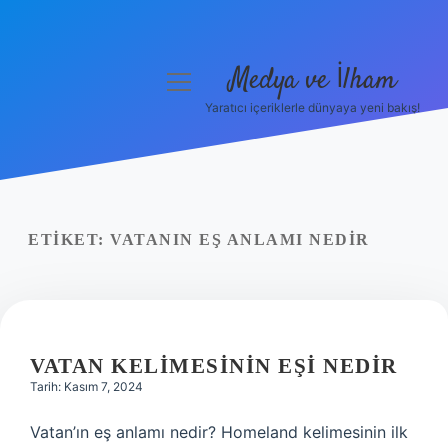
Medya ve İlham
menüyü
aç
Yaratıcı içeriklerle dünyaya yeni bakış!
Anasayfa
Gizlilik Politikası
Yasal Uyarı
ETIKET:
VATANIN EŞ ANLAMI NEDIR
Hakkımızda
VATAN KELIMESININ EŞI NEDIR
Tarih: Kasım 7, 2024
Vatan’ın eş anlamı nedir? Homeland kelimesinin ilk