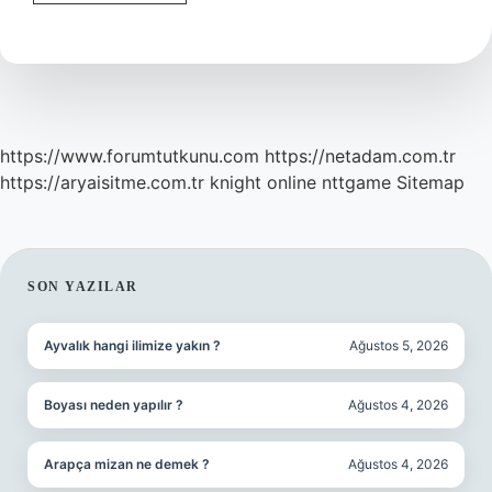
Hangi
Çay
Alınır
https://www.forumtutkunu.com
https://netadam.com.tr
https://aryaisitme.com.tr
knight online
nttgame
Sitemap
SIDEBAR
SON YAZILAR
Ayvalık hangi ilimize yakın ?
Ağustos 5, 2026
Boyası neden yapılır ?
Ağustos 4, 2026
Arapça mizan ne demek ?
Ağustos 4, 2026