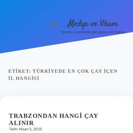
Medya ve İlham
menüyü
aç
Yaratıcı içeriklerle dünyaya yeni bakış!
Anasayfa
Gizlilik Politikası
Yasal Uyarı
ETIKET:
TÜRKIYEDE EN ÇOK ÇAY IÇEN
IL HANGISI
Hakkımızda
TRABZONDAN HANGI ÇAY
ALINIR
Tarih: Nisan 5, 2025