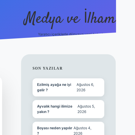
Medya ve İlham
Yaratıcı içeriklerle dünyaya yeni bakış!
://ilbet.online/
vdcasino yeni giriş
grandoperabet giriş
https:
SIDEBAR
SON YAZILAR
Ezilmiş ayağa ne iyi
Ağustos 6,
gelir ?
2026
Ayvalık hangi ilimize
Ağustos 5,
yakın ?
2026
Boyası neden yapılır
Ağustos 4,
?
2026