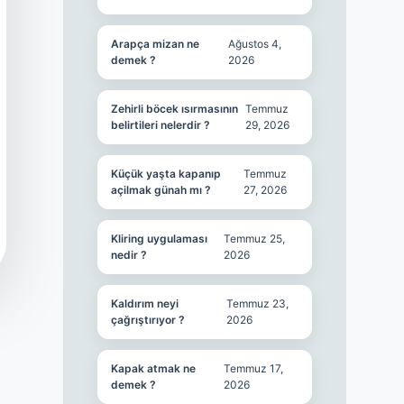
Arapça mizan ne
Ağustos 4,
demek ?
2026
Zehirli böcek ısırmasının
Temmuz
belirtileri nelerdir ?
29, 2026
Küçük yaşta kapanıp
Temmuz
açilmak günah mı ?
27, 2026
Kliring uygulaması
Temmuz 25,
nedir ?
2026
Kaldırım neyi
Temmuz 23,
çağrıştırıyor ?
2026
Kapak atmak ne
Temmuz 17,
demek ?
2026