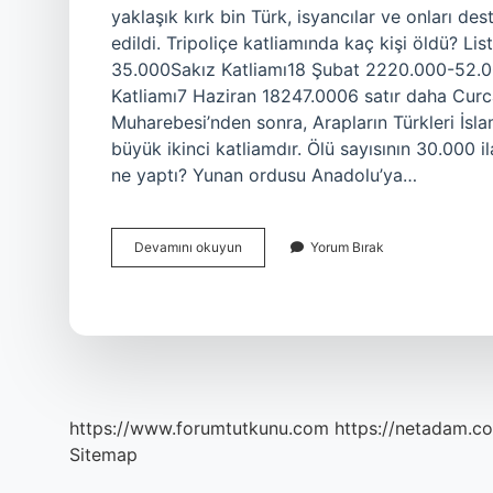
yaklaşık kırk bin Türk, isyancılar ve onları des
edildi. Tripoliçe katliamında kaç kişi öldü? L
35.000Sakız Katliamı18 Şubat 2220.000-52.
Katliamı7 Haziran 18247.0006 satır daha Curca
Muharebesi’nden sonra, Arapların Türkleri İsla
büyük ikinci katliamdır. Ölü sayısının 30.000 
ne yaptı? Yunan ordusu Anadolu’ya…
Selanik
Devamını okuyun
Yorum Bırak
Türk
Katliamı
Nedir
https://www.forumtutkunu.com
https://netadam.co
Sitemap