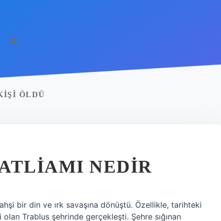
http
KIŞI ÖLDÜ
ATLIAMI NEDIR
şi bir din ve ırk savaşına dönüştü. Özellikle, tarihteki
i olan Trablus şehrinde gerçekleşti. Şehre sığınan