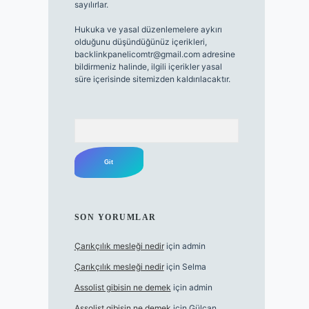
sayılırlar.
Hukuka ve yasal düzenlemelere aykırı
olduğunu düşündüğünüz içerikleri,
backlinkpanelicomtr@gmail.com
adresine
bildirmeniz halinde, ilgili içerikler yasal
süre içerisinde sitemizden kaldırılacaktır.
Arama
SON YORUMLAR
Çarıkçılık mesleği nedir
için
admin
Çarıkçılık mesleği nedir
için
Selma
Assolist gibisin ne demek
için
admin
Assolist gibisin ne demek
için
Gülcan