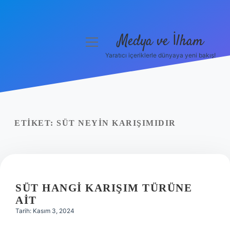
Medya ve İlham
menüyü
aç
Yaratıcı içeriklerle dünyaya yeni bakış!
Anasayfa
Gizlilik Politikası
Yasal Uyarı
ETIKET:
SÜT NEYIN KARIŞIMIDIR
Hakkımızda
SÜT HANGI KARIŞIM TÜRÜNE
AIT
Tarih: Kasım 3, 2024