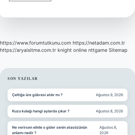
Hangi
Karışım
Türüne
Ait
https://www.forumtutkunu.com
https://netadam.com.tr
https://aryaisitme.com.tr
knight online
nttgame
Sitemap
SIDEBAR
SON YAZILAR
Çeltiğe üre gübresi atılır mı ?
Ağustos 9, 2026
Kuzu kulağı hangi aylarda çıkar ?
Ağustos 8, 2026
Ne verirsen elinle o gider senin atasözünün
Ağustos 8,
anlamı nedir ?
2026