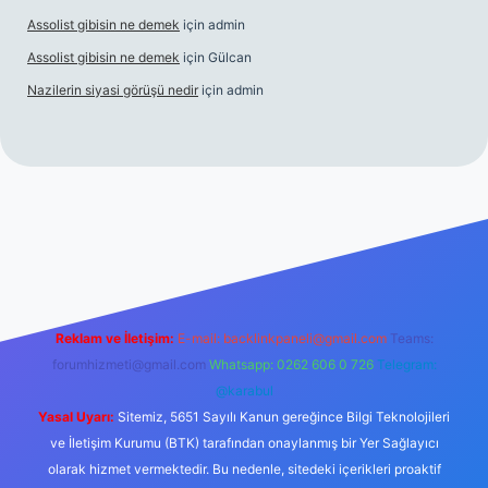
Assolist gibisin ne demek
için
admin
Assolist gibisin ne demek
için
Gülcan
Nazilerin siyasi görüşü nedir
için
admin
iş
grandoperabet giriş
https://www.betexper.xyz/
Reklam ve İletişim:
E-mail:
backlinkpaneli@gmail.com
Teams:
forumhizmeti@gmail.com
Whatsapp: 0262 606 0 726
Telegram:
@karabul
Yasal Uyarı:
Sitemiz, 5651 Sayılı Kanun gereğince Bilgi Teknolojileri
ve İletişim Kurumu (BTK) tarafından onaylanmış bir Yer Sağlayıcı
olarak hizmet vermektedir. Bu nedenle, sitedeki içerikleri proaktif