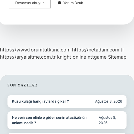
Ümraniyeden
Devamını okuyun
Yorum Bırak
Akasya
Avm
Ye
Hangi
Otobüs
Gider
https://www.forumtutkunu.com
https://netadam.com.tr
https://aryaisitme.com.tr
knight online
nttgame
Sitemap
SIDEBAR
SON YAZILAR
Kuzu kulağı hangi aylarda çıkar ?
Ağustos 8, 2026
Ne verirsen elinle o gider senin atasözünün
Ağustos 8,
anlamı nedir ?
2026