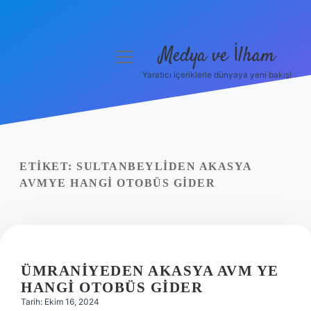
Medya ve İlham
menüyü
aç
Yaratıcı içeriklerle dünyaya yeni bakış!
Anasayfa
Gizlilik Politikası
Yasal Uyarı
ETIKET:
SULTANBEYLIDEN AKASYA
AVMYE HANGI OTOBÜS GIDER
Hakkımızda
ÜMRANIYEDEN AKASYA AVM YE
HANGI OTOBÜS GIDER
Tarih: Ekim 16, 2024