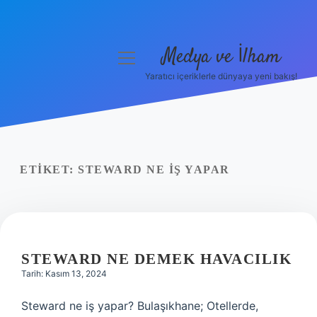
Medya ve İlham
menüyü
aç
Yaratıcı içeriklerle dünyaya yeni bakış!
Anasayfa
Gizlilik Politikası
Yasal Uyarı
ETIKET:
STEWARD NE IŞ YAPAR
Hakkımızda
STEWARD NE DEMEK HAVACILIK
Tarih: Kasım 13, 2024
Steward ne iş yapar? Bulaşıkhane; Otellerde,