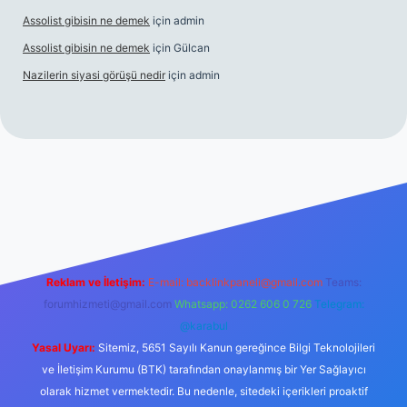
Assolist gibisin ne demek
için
admin
Assolist gibisin ne demek
için
Gülcan
Nazilerin siyasi görüşü nedir
için
admin
iriş
https://www.betexper.xyz/
Reklam ve İletişim:
E-mail:
backlinkpaneli@gmail.com
Teams:
forumhizmeti@gmail.com
Whatsapp: 0262 606 0 726
Telegram:
@karabul
Yasal Uyarı:
Sitemiz, 5651 Sayılı Kanun gereğince Bilgi Teknolojileri
ve İletişim Kurumu (BTK) tarafından onaylanmış bir Yer Sağlayıcı
olarak hizmet vermektedir. Bu nedenle, sitedeki içerikleri proaktif