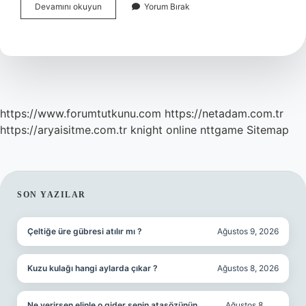
Steward
Devamını okuyun
Yorum Bırak
Ne
Demek
Havacılık
https://www.forumtutkunu.com
https://netadam.com.tr
https://aryaisitme.com.tr
knight online
nttgame
Sitemap
SIDEBAR
SON YAZILAR
Çeltiğe üre gübresi atılır mı ?
Ağustos 9, 2026
Kuzu kulağı hangi aylarda çıkar ?
Ağustos 8, 2026
Ne verirsen elinle o gider senin atasözünün
Ağustos 8,