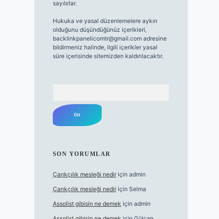
sayılırlar.
Hukuka ve yasal düzenlemelere aykırı
olduğunu düşündüğünüz içerikleri,
backlinkpanelicomtr@gmail.com
adresine
bildirmeniz halinde, ilgili içerikler yasal
süre içerisinde sitemizden kaldırılacaktır.
Arama
SON YORUMLAR
Çarıkçılık mesleği nedir
için
admin
Çarıkçılık mesleği nedir
için
Selma
Assolist gibisin ne demek
için
admin
Assolist gibisin ne demek
için
Gülcan