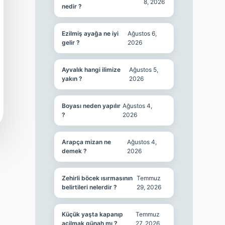
8, 2026
nedir ?
Ezilmiş ayağa ne iyi
Ağustos 6,
gelir ?
2026
Ayvalık hangi ilimize
Ağustos 5,
yakın ?
2026
Boyası neden yapılır
Ağustos 4,
?
2026
Arapça mizan ne
Ağustos 4,
demek ?
2026
Zehirli böcek ısırmasının
Temmuz
belirtileri nelerdir ?
29, 2026
Küçük yaşta kapanıp
Temmuz
açilmak günah mı ?
27, 2026