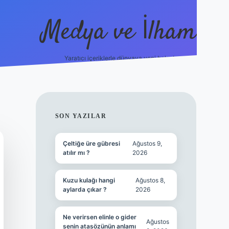
Medya ve İlham
Yaratıcı içeriklerle dünyaya yeni bakış!
s://ilbet.online/
vdcasino yeni giriş
grandoperabet giriş
https
SIDEBAR
SON YAZILAR
Çeltiğe üre gübresi
Ağustos 9,
atılır mı ?
2026
Kuzu kulağı hangi
Ağustos 8,
aylarda çıkar ?
2026
Ne verirsen elinle o gider
Ağustos
senin atasözünün anlamı