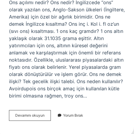
Ons açılımı nedir? Ons nedir? İngilizcede “ons”
olarak yazılan ons, Anglo-Sakson ülkeleri (İngiltere,
Amerika) için özel bir ağırlık birimidir. Ons ne
demek İngilizce kısaltma? Ons inç i. Kol i. fl oz’un
(sıvı ons) kısaltması. 1 ons kaç gramdır? 1 ons altın
yaklaşık olarak 31.1035 grama eşittir. Altın
yatırımcıları için ons, altının küresel değerini
anlamak ve karşılaştırmak için önemli bir referans
noktasıdır. Özellikle, uluslararası piyasalardaki altın
fiyatı ons olarak belirlenir. Yerel piyasalarda gram
olarak dönüştürülür ve işlem görür. Ons ne demek
ilişki? Tek gecelik ilişki talebi. Ons neden kullanılır?
Avoirdupois ons birçok amaç için kullanılan kütle
birimi olmasına rağmen, troy ons…
Ons
Devamını okuyun
Yorum Bırak
Neyin
Kısaltması
Ingilizce