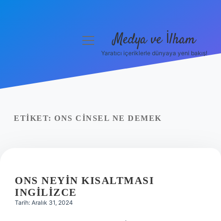
Medya ve İlham
menüyü
aç
Yaratıcı içeriklerle dünyaya yeni bakış!
Anasayfa
Gizlilik Politikası
Yasal Uyarı
ETIKET:
ONS CINSEL NE DEMEK
Hakkımızda
ONS NEYIN KISALTMASI
INGILIZCE
Tarih: Aralık 31, 2024