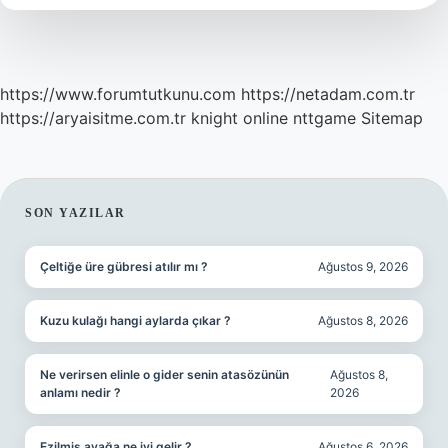
https://www.forumtutkunu.com
https://netadam.com.tr
https://aryaisitme.com.tr
knight online
nttgame
Sitemap
SIDEBAR
SON YAZILAR
Çeltiğe üre gübresi atılır mı ?
Ağustos 9, 2026
Kuzu kulağı hangi aylarda çıkar ?
Ağustos 8, 2026
Ne verirsen elinle o gider senin atasözünün
Ağustos 8,
anlamı nedir ?
2026
Ezilmiş ayağa ne iyi gelir ?
Ağustos 6, 2026