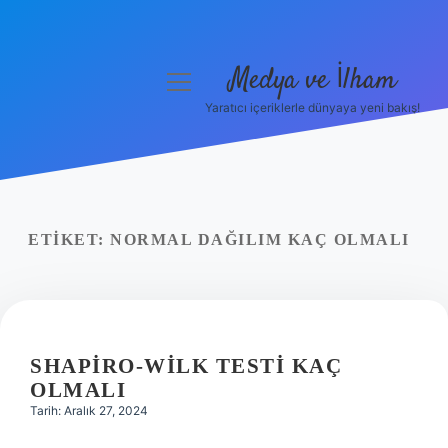
Medya ve İlham
menüyü
aç
Yaratıcı içeriklerle dünyaya yeni bakış!
Anasayfa
Gizlilik Politikası
Yasal Uyarı
ETIKET:
NORMAL DAĞILIM KAÇ OLMALI
Hakkımızda
SHAPIRO-WILK TESTI KAÇ
OLMALI
Tarih: Aralık 27, 2024