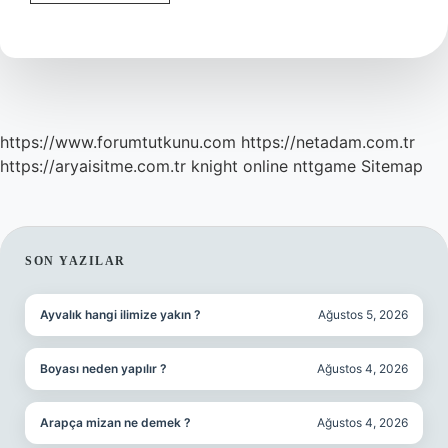
Wilk
Testi
Kaç
Olmalı
https://www.forumtutkunu.com
https://netadam.com.tr
https://aryaisitme.com.tr
knight online
nttgame
Sitemap
SIDEBAR
SON YAZILAR
Ayvalık hangi ilimize yakın ?
Ağustos 5, 2026
Boyası neden yapılır ?
Ağustos 4, 2026
Arapça mizan ne demek ?
Ağustos 4, 2026