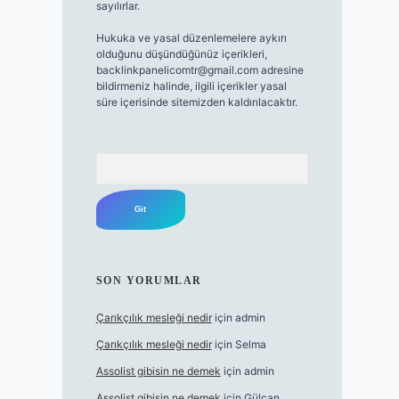
sayılırlar.
Hukuka ve yasal düzenlemelere aykırı
olduğunu düşündüğünüz içerikleri,
backlinkpanelicomtr@gmail.com
adresine
bildirmeniz halinde, ilgili içerikler yasal
süre içerisinde sitemizden kaldırılacaktır.
Arama
SON YORUMLAR
Çarıkçılık mesleği nedir
için
admin
Çarıkçılık mesleği nedir
için
Selma
Assolist gibisin ne demek
için
admin
Assolist gibisin ne demek
için
Gülcan