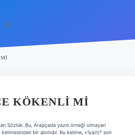
htt
 MI
E KÖKENLI MI
nyan Sözlük. Bu, Arapçada yazılı örneği olmayan