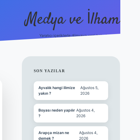
Medya ve İlham
Yaratıcı içeriklerle dünyaya yeni bakış!
ps://ilbet.online/
vdcasino yeni giriş
grandoperabet giriş
http
SIDEBAR
SON YAZILAR
Ayvalık hangi ilimize
Ağustos 5,
yakın ?
2026
Boyası neden yapılır
Ağustos 4,
?
2026
Arapça mizan ne
Ağustos 4,
demek ?
2026