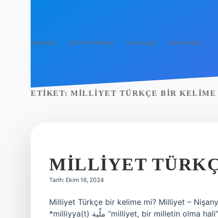
Anasayfa
Gizlilik Politikası
Yasal Uyarı
Hakkımızda
ETIKET:
MILLIYET TÜRKÇE BIR KELIME
MILLIYET TÜRKÇ
Tarih: Ekim 16, 2024
Milliyet Türkçe bir kelime mi? Milliyet – Nişa
*milliyya(t) ملّية “milliyet, bir milletin olma hali” kelimesinden bir alıntıdır. Bu kelime, +īya(t)² son