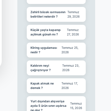
Zehirli böcek ısırmasının
Temmuz
belirtileri nelerdir ?
29, 2026
Küçük yaşta kapanıp
Temmuz
açilmak günah mı ?
27, 2026
Kliring uygulaması
Temmuz 25,
nedir ?
2026
Kaldırım neyi
Temmuz 23,
çağrıştırıyor ?
2026
Kapak atmak ne
Temmuz 17,
demek ?
2026
Yurt dışından alışverişe
Temmuz
ayda 5 ürün sınırı aşılırsa
15, 2026
ne olur ?