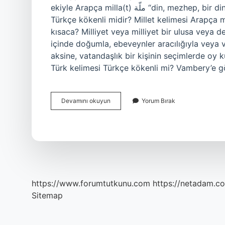
ekiyle Arapça milla(t) ملّة “din, mezhep, bir dine mensup topluluk” kelimesinden türemiştir. Millet
Türkçe kökenli midir? Millet kelimesi Arapça mille (ملة) kelimesinden gelir. Milliyet an
kısaca? Milliyet veya milliyet bir ulusa veya de
içinde doğumla, ebeveynler aracılığıyla veya va
aksine, vatandaşlık bir kişinin seçimlerde oy 
Türk kelimesi Türkçe kökenli mi? Vambery’e 
Milliyet
Devamını okuyun
Yorum Bırak
Türkçe
Kökenli
Mi
https://www.forumtutkunu.com
https://netadam.co
Sitemap