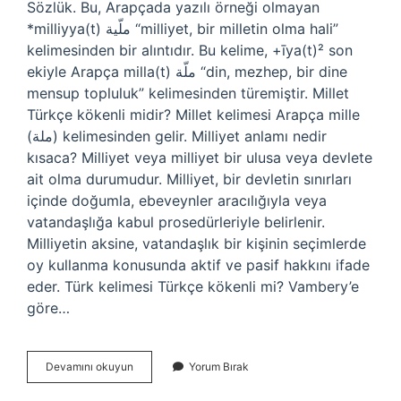
Sözlük. Bu, Arapçada yazılı örneği olmayan
*milliyya(t) ملّية “milliyet, bir milletin olma hali”
kelimesinden bir alıntıdır. Bu kelime, +īya(t)² son
ekiyle Arapça milla(t) ملّة “din, mezhep, bir dine
mensup topluluk” kelimesinden türemiştir. Millet
Türkçe kökenli midir? Millet kelimesi Arapça mille
(ملة) kelimesinden gelir. Milliyet anlamı nedir
kısaca? Milliyet veya milliyet bir ulusa veya devlete
ait olma durumudur. Milliyet, bir devletin sınırları
içinde doğumla, ebeveynler aracılığıyla veya
vatandaşlığa kabul prosedürleriyle belirlenir.
Milliyetin aksine, vatandaşlık bir kişinin seçimlerde
oy kullanma konusunda aktif ve pasif hakkını ifade
eder. Türk kelimesi Türkçe kökenli mi? Vambery’e
göre…
Milliyet
Devamını okuyun
Yorum Bırak
Türkçe
Kökenli