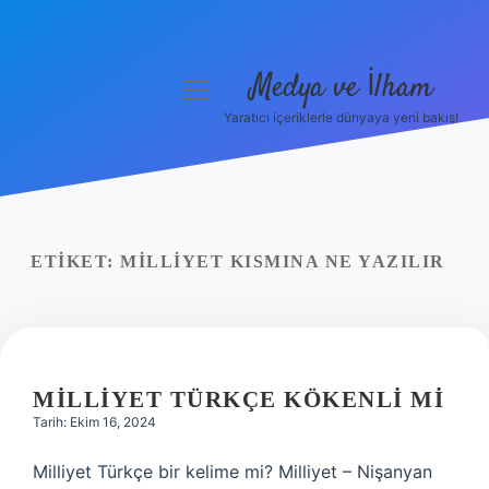
Medya ve İlham
menüyü
aç
Yaratıcı içeriklerle dünyaya yeni bakış!
Anasayfa
Gizlilik Politikası
Yasal Uyarı
ETIKET:
MILLIYET KISMINA NE YAZILIR
Hakkımızda
MILLIYET TÜRKÇE KÖKENLI MI
Tarih: Ekim 16, 2024
Milliyet Türkçe bir kelime mi? Milliyet – Nişanyan