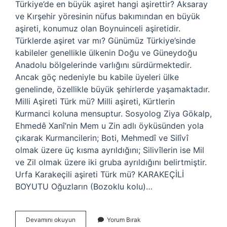
Türkiye’de en büyük aşiret hangi aşirettir? Aksaray
ve Kırşehir yöresinin nüfus bakımından en büyük
aşireti, konumuz olan Boynuinceli aşiretidir.
Türklerde aşiret var mı? Günümüz Türkiye’sinde
kabileler genellikle ülkenin Doğu ve Güneydoğu
Anadolu bölgelerinde varlığını sürdürmektedir.
Ancak göç nedeniyle bu kabile üyeleri ülke
genelinde, özellikle büyük şehirlerde yaşamaktadır.
Milli Aşireti Türk mü? Milli aşireti, Kürtlerin
Kurmanci koluna mensuptur. Sosyolog Ziya Gökalp,
Ehmedê Xanî’nin Mem u Zin adlı öyküsünden yola
çıkarak Kurmancilerin; Boti, Mehmedî ve Silîvî
olmak üzere üç kısma ayrıldığını; Silivîlerin ise Mil
ve Zil olmak üzere iki gruba ayrıldığını belirtmiştir.
Urfa Karakeçili aşireti Türk mü? KARAKEÇİLİ
BOYUTU Oğuzların (Bozoklu kolu)…
Osmanlı
Devamını okuyun
Yorum Bırak