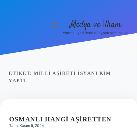
Medya ve İlham
menüyü
aç
Yaratıcı içeriklerle dünyaya yeni bakış!
Anasayfa
Gizlilik Politikası
Yasal Uyarı
ETIKET:
MILLI AŞIRETI ISYANI KIM
YAPTI
Hakkımızda
OSMANLI HANGI AŞIRETTEN
Tarih: Kasım 5, 2024