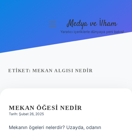
Medya ve İlham
menüyü
aç
Yaratıcı içeriklerle dünyaya yeni bakış!
Anasayfa
Gizlilik Politikası
Yasal Uyarı
ETIKET:
MEKAN ALGISI NEDIR
Hakkımızda
MEKAN ÖĞESI NEDIR
Tarih: Şubat 26, 2025
Mekanın ögeleri nelerdir? Uzayda, odanın