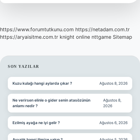
https://www.forumtutkunu.com
https://netadam.com.tr
https://aryaisitme.com.tr
knight online
nttgame
Sitemap
SIDEBAR
SON YAZILAR
Kuzu kulağı hangi aylarda çıkar ?
Ağustos 8, 2026
Ne verirsen elinle o gider senin atasözünün
Ağustos 8,
anlamı nedir ?
2026
Ezilmiş ayağa ne iyi gelir ?
Ağustos 6, 2026
Ayvalık hangi ilimize yakın ?
Ağustos 5, 2026