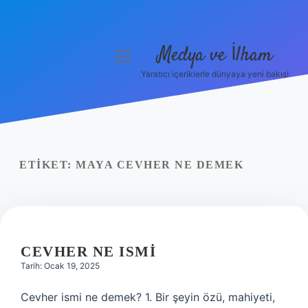
Medya ve İlham
menüyü
aç
Yaratıcı içeriklerle dünyaya yeni bakış!
Anasayfa
Gizlilik Politikası
Yasal Uyarı
ETIKET:
MAYA CEVHER NE DEMEK
Hakkımızda
CEVHER NE ISMI
Tarih: Ocak 19, 2025
Cevher ismi ne demek? 1. Bir şeyin özü, mahiyeti,