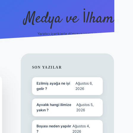
Medya ve İlham
Yaratıcı içeriklerle dünyaya yeni bakış!
://ilbet.online/
vdcasino yeni giriş
grandoperabet giriş
https:
SIDEBAR
SON YAZILAR
Ezilmiş ayağa ne iyi
Ağustos 6,
gelir ?
2026
Ayvalık hangi ilimize
Ağustos 5,
yakın ?
2026
Boyası neden yapılır
Ağustos 4,
?
2026