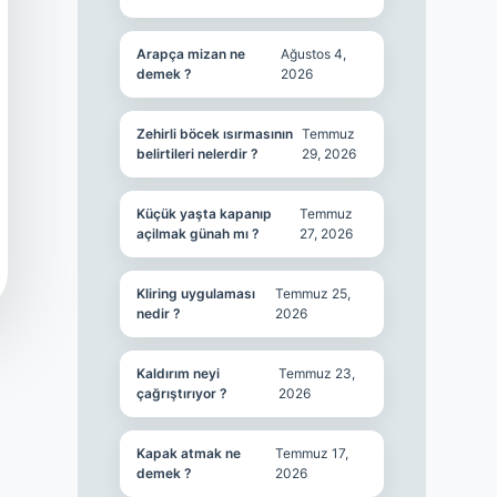
Arapça mizan ne
Ağustos 4,
demek ?
2026
Zehirli böcek ısırmasının
Temmuz
belirtileri nelerdir ?
29, 2026
Küçük yaşta kapanıp
Temmuz
açilmak günah mı ?
27, 2026
Kliring uygulaması
Temmuz 25,
nedir ?
2026
Kaldırım neyi
Temmuz 23,
çağrıştırıyor ?
2026
Kapak atmak ne
Temmuz 17,
demek ?
2026