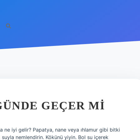
https
 GÜNDE GEÇER MI
na ne iyi gelir? Papatya, nane veya ıhlamur gibi bitki
ık suyla nemlendirin. Kökünü yiyin. Bol su içerek