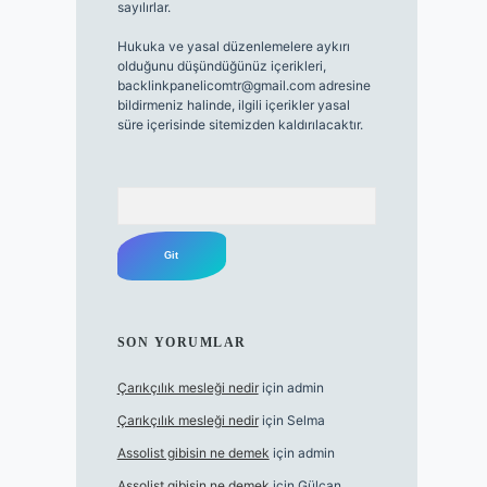
sayılırlar.
Hukuka ve yasal düzenlemelere aykırı
olduğunu düşündüğünüz içerikleri,
backlinkpanelicomtr@gmail.com
adresine
bildirmeniz halinde, ilgili içerikler yasal
süre içerisinde sitemizden kaldırılacaktır.
Arama
SON YORUMLAR
Çarıkçılık mesleği nedir
için
admin
Çarıkçılık mesleği nedir
için
Selma
Assolist gibisin ne demek
için
admin
Assolist gibisin ne demek
için
Gülcan