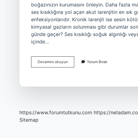
boğazınızın kurumasını önleyin. Daha fazla ma
ses kısıklığına yol açan akut larenjitin en sık
enfeksiyonlarıdır. Kronik larenjit ise sesin köt
kimyasal gazların solunması gibi durumlar sonu
günde geçer? Ses kısıklığı soğuk algınlığı veya
içinde…
Ses
Devamını okuyun
Yorum Bırak
Kısıklığı
1
Günde
Geçer
Mi
https://www.forumtutkunu.com
https://netadam.co
Sitemap