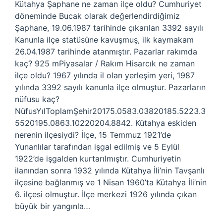
Kütahya Şaphane ne zaman ilçe oldu? Cumhuriyet
döneminde Bucak olarak değerlendirdiğimiz
Şaphane, 19.06.1987 tarihinde çıkarılan 3392 sayılı
Kanunla ilçe statüsüne kavuşmuş, ilk kaymakam
26.04.1987 tarihinde atanmıştır. Pazarlar rakımda
kaç? 925 mPiyasalar / Rakım Hisarcık ne zaman
ilçe oldu? 1967 yılında il olan yerleşim yeri, 1987
yılında 3392 sayılı kanunla ilçe olmuştur. Pazarların
nüfusu kaç?
NüfusYılToplamŞehir20175.0583.03820185.5223.3
5520195.0863.10220204.8842. Kütahya eskiden
nerenin ilçesiydi? İlçe, 15 Temmuz 1921’de
Yunanlılar tarafından işgal edilmiş ve 5 Eylül
1922’de işgalden kurtarılmıştır. Cumhuriyetin
ilanından sonra 1932 yılında Kütahya İli’nin Tavşanlı
ilçesine bağlanmış ve 1 Nisan 1960’ta Kütahya İli’nin
6. ilçesi olmuştur. İlçe merkezi 1926 yılında çıkan
büyük bir yangınla…