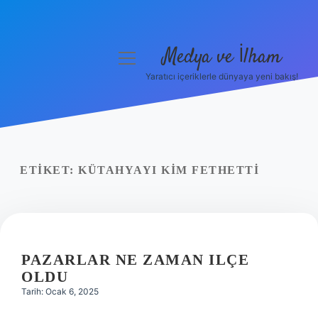
Medya ve İlham
menüyü
aç
Yaratıcı içeriklerle dünyaya yeni bakış!
Anasayfa
Gizlilik Politikası
Yasal Uyarı
ETIKET:
KÜTAHYAYI KIM FETHETTI
Hakkımızda
PAZARLAR NE ZAMAN ILÇE
OLDU
Tarih: Ocak 6, 2025