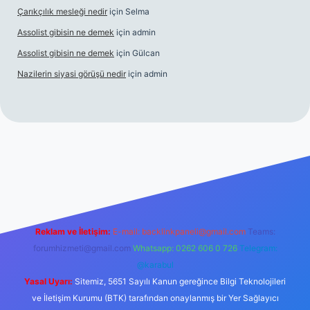
Çarıkçılık mesleği nedir
için
Selma
Assolist gibisin ne demek
için
admin
Assolist gibisin ne demek
için
Gülcan
Nazilerin siyasi görüşü nedir
için
admin
iriş
https://www.betexper.xyz/
Reklam ve İletişim:
E-mail:
backlinkpaneli@gmail.com
Teams:
forumhizmeti@gmail.com
Whatsapp: 0262 606 0 726
Telegram:
@karabul
Yasal Uyarı:
Sitemiz, 5651 Sayılı Kanun gereğince Bilgi Teknolojileri
ve İletişim Kurumu (BTK) tarafından onaylanmış bir Yer Sağlayıcı