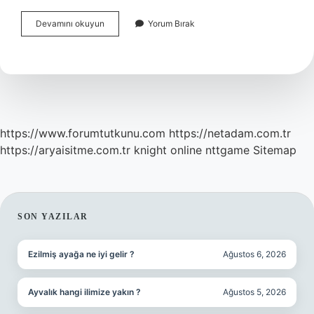
Pazarlar
Devamını okuyun
Yorum Bırak
Ne
Zaman
Ilçe
Oldu
https://www.forumtutkunu.com
https://netadam.com.tr
https://aryaisitme.com.tr
knight online
nttgame
Sitemap
SIDEBAR
SON YAZILAR
Ezilmiş ayağa ne iyi gelir ?
Ağustos 6, 2026
Ayvalık hangi ilimize yakın ?
Ağustos 5, 2026