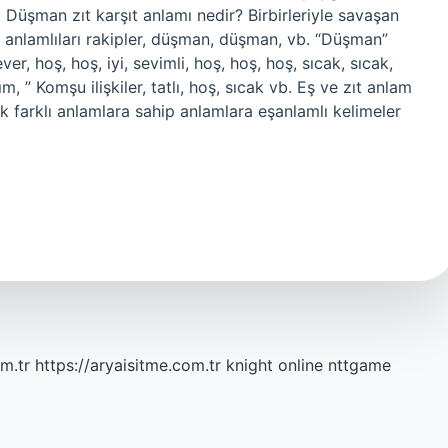
ır. Düşman zıt karşıt anlamı nedir? Birbirleriyle savaşan
ş anlamlıları rakipler, düşman, düşman, vb. “Düşman”
er, hoş, hoş, iyi, sevimli, hoş, hoş, hoş, sıcak, sıcak,
 ” Komşu ilişkiler, tatlı, hoş, sıcak vb. Eş ve zıt anlam
ak farklı anlamlara sahip anlamlara eşanlamlı kelimeler
m.tr
https://aryaisitme.com.tr
knight online
nttgame