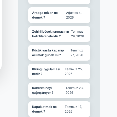
Arapça mizan ne
Ağustos 4,
demek ?
2026
Zehirli böcek ısırmasının
Temmuz
belirtileri nelerdir ?
29, 2026
Küçük yaşta kapanıp
Temmuz
açilmak günah mı ?
27, 2026
Kliring uygulaması
Temmuz 25,
nedir ?
2026
Kaldırım neyi
Temmuz 23,
çağrıştırıyor ?
2026
Kapak atmak ne
Temmuz 17,
demek ?
2026