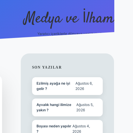
Medya ve İlham
Yaratıcı içeriklerle dünyaya yeni bakış!
https://ilbet.online/
vdcasino yeni giriş
grandoper
SIDEBAR
SON YAZILAR
Ezilmiş ayağa ne iyi
Ağustos 6,
gelir ?
2026
Ayvalık hangi ilimize
Ağustos 5,
yakın ?
2026
Boyası neden yapılır
Ağustos 4,
?
2026