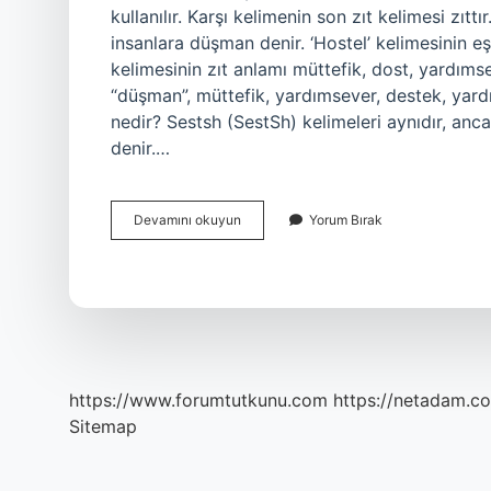
kullanılır. Karşı kelimenin son zıt kelimesi zıtt
insanlara düşman denir. ‘Hostel’ kelimesinin e
kelimesinin zıt anlamı müttefik, dost, yardımsev
“düşman”, müttefik, yardımsever, destek, yardım,
nedir? Sestsh (SestSh) kelimeleri aynıdır, anc
denir.…
Karşıtın
Devamını okuyun
Yorum Bırak
Zıt
Eş
Anlamı
Nedir
https://www.forumtutkunu.com
https://netadam.co
Sitemap