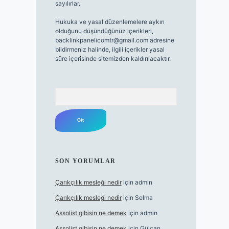
sayılırlar.
Hukuka ve yasal düzenlemelere aykırı
olduğunu düşündüğünüz içerikleri,
backlinkpanelicomtr@gmail.com
adresine
bildirmeniz halinde, ilgili içerikler yasal
süre içerisinde sitemizden kaldırılacaktır.
Arama
SON YORUMLAR
Çarıkçılık mesleği nedir
için
admin
Çarıkçılık mesleği nedir
için
Selma
Assolist gibisin ne demek
için
admin
Assolist gibisin ne demek
için
Gülcan