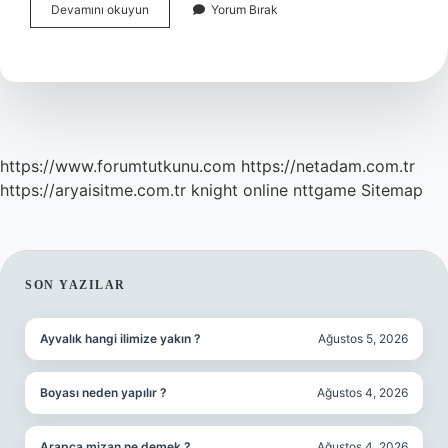
Bitkisel
Devamını okuyun
Yorum Bırak
Hayata
Giren
Kişi
Ne
Kadar
Yaşar
https://www.forumtutkunu.com
https://netadam.com.tr
https://aryaisitme.com.tr
knight online
nttgame
Sitemap
SIDEBAR
SON YAZILAR
Ayvalık hangi ilimize yakın ?
Ağustos 5, 2026
Boyası neden yapılır ?
Ağustos 4, 2026
Arapça mizan ne demek ?
Ağustos 4, 2026