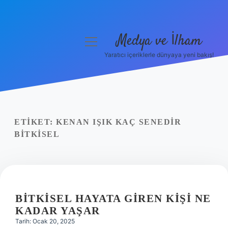
Medya ve İlham
menüyü
aç
Yaratıcı içeriklerle dünyaya yeni bakış!
Anasayfa
Gizlilik Politikası
Yasal Uyarı
ETIKET:
KENAN IŞIK KAÇ SENEDIR
BITKISEL
Hakkımızda
BITKISEL HAYATA GIREN KIŞI NE
KADAR YAŞAR
Tarih: Ocak 20, 2025