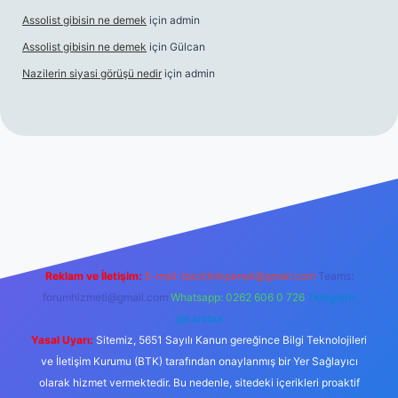
Assolist gibisin ne demek
için
admin
Assolist gibisin ne demek
için
Gülcan
Nazilerin siyasi görüşü nedir
için
admin
iş
grandoperabet giriş
https://www.betexper.xyz/
Reklam ve İletişim:
E-mail:
backlinkpaneli@gmail.com
Teams:
forumhizmeti@gmail.com
Whatsapp: 0262 606 0 726
Telegram:
@karabul
Yasal Uyarı:
Sitemiz, 5651 Sayılı Kanun gereğince Bilgi Teknolojileri
ve İletişim Kurumu (BTK) tarafından onaylanmış bir Yer Sağlayıcı
olarak hizmet vermektedir. Bu nedenle, sitedeki içerikleri proaktif