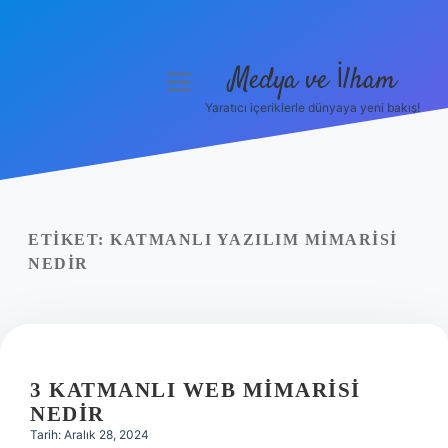
Medya ve İlham
menüyü
aç
Yaratıcı içeriklerle dünyaya yeni bakış!
Anasayfa
Gizlilik Politikası
Yasal Uyarı
ETIKET:
KATMANLI YAZILIM MIMARISI
NEDIR
Hakkımızda
3 KATMANLI WEB MIMARISI
NEDIR
Tarih: Aralık 28, 2024