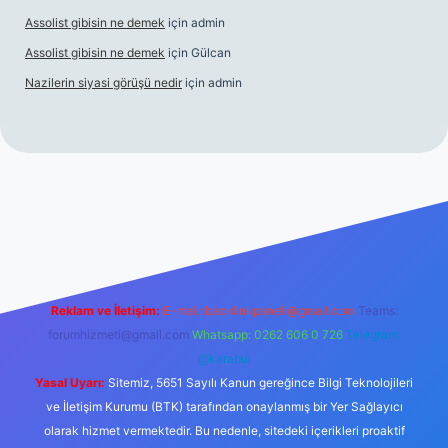
Assolist gibisin ne demek
için
admin
Assolist gibisin ne demek
için
Gülcan
Nazilerin siyasi görüşü nedir
için
admin
giriş
https://www.betexper.xyz/
Reklam ve İletişim:
E-mail:
backlinkpaneli@gmail.com
Teams:
forumhizmeti@gmail.com
Whatsapp: 0262 606 0 726
Telegram:
@karabul
Yasal Uyarı:
Sitemiz, 5651 Sayılı Kanun gereğince Bilgi Teknolojileri
ve İletişim Kurumu (BTK) tarafından onaylanmış bir Yer Sağlayıcı
olarak hizmet vermektedir. Bu nedenle, sitedeki içerikleri proaktif