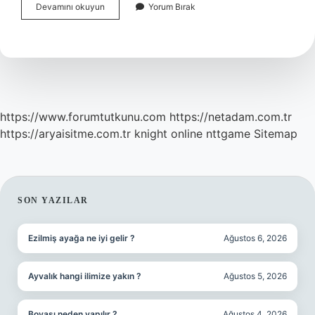
3
Devamını okuyun
Yorum Bırak
Katmanlı
Web
Mimarisi
Nedir
https://www.forumtutkunu.com
https://netadam.com.tr
https://aryaisitme.com.tr
knight online
nttgame
Sitemap
SIDEBAR
SON YAZILAR
Ezilmiş ayağa ne iyi gelir ?
Ağustos 6, 2026
Ayvalık hangi ilimize yakın ?
Ağustos 5, 2026
Boyası neden yapılır ?
Ağustos 4, 2026