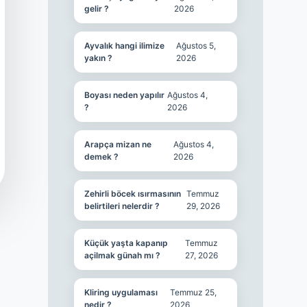
gelir ?
2026
Ayvalık hangi ilimize
Ağustos 5,
yakın ?
2026
Boyası neden yapılır
Ağustos 4,
?
2026
Arapça mizan ne
Ağustos 4,
demek ?
2026
Zehirli böcek ısırmasının
Temmuz
belirtileri nelerdir ?
29, 2026
Küçük yaşta kapanıp
Temmuz
açilmak günah mı ?
27, 2026
Kliring uygulaması
Temmuz 25,
nedir ?
2026