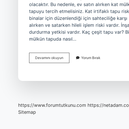
olacaktır. Bu nedenle, ev satın alırken kat mü
tapuyu tercih etmelisiniz. Kat irtifaklı tapu ri
binalar için düzenlendiği için sahteciliğe karşı
alırken ve satarken hileli işlem riski vardır. İ
durdurma yetkisi vardır. Kaç çeşit tapu var? B
mülkün tapuda nasıl…
En
Devamını okuyun
Yorum Bırak
Sağlam
Tapu
Hangisi
https://www.forumtutkunu.com
https://netadam.co
Sitemap