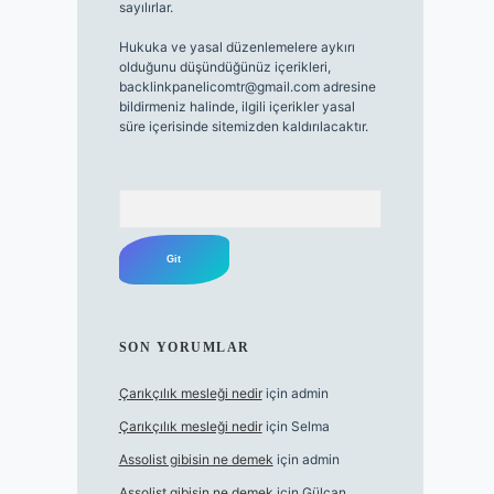
sayılırlar.
Hukuka ve yasal düzenlemelere aykırı
olduğunu düşündüğünüz içerikleri,
backlinkpanelicomtr@gmail.com
adresine
bildirmeniz halinde, ilgili içerikler yasal
süre içerisinde sitemizden kaldırılacaktır.
Arama
SON YORUMLAR
Çarıkçılık mesleği nedir
için
admin
Çarıkçılık mesleği nedir
için
Selma
Assolist gibisin ne demek
için
admin
Assolist gibisin ne demek
için
Gülcan