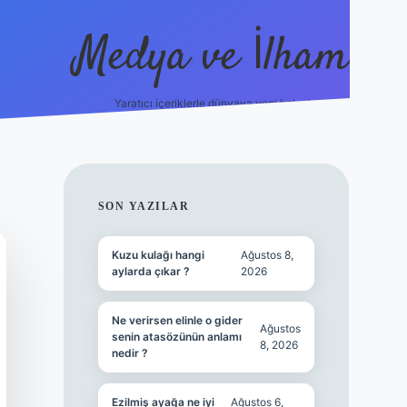
Medya ve İlham
Yaratıcı içeriklerle dünyaya yeni bakış!
s://ilbet.online/
vdcasino yeni giriş
grandoperabet giriş
https
SIDEBAR
SON YAZILAR
Kuzu kulağı hangi
Ağustos 8,
aylarda çıkar ?
2026
Ne verirsen elinle o gider
Ağustos
senin atasözünün anlamı
8, 2026
nedir ?
Ezilmiş ayağa ne iyi
Ağustos 6,