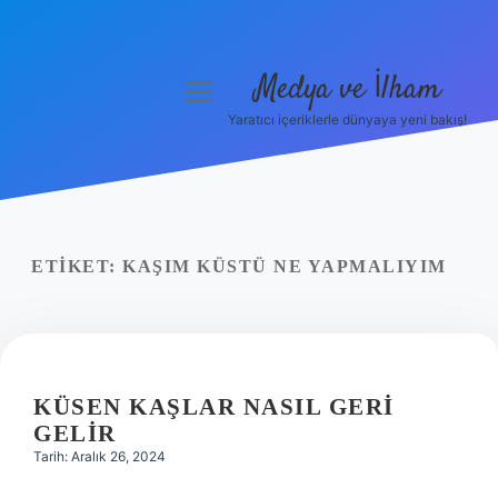
Medya ve İlham
menüyü
aç
Yaratıcı içeriklerle dünyaya yeni bakış!
Anasayfa
Gizlilik Politikası
Yasal Uyarı
ETIKET:
KAŞIM KÜSTÜ NE YAPMALIYIM
Hakkımızda
KÜSEN KAŞLAR NASIL GERI
GELIR
Tarih: Aralık 26, 2024