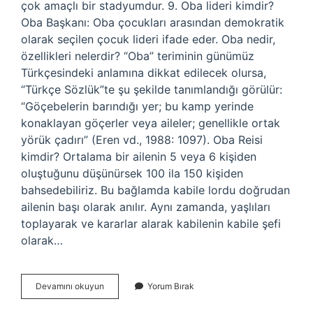
çok amaçlı bir stadyumdur. 9. Oba lideri kimdir?
Oba Başkanı: Oba çocukları arasından demokratik
olarak seçilen çocuk lideri ifade eder. Oba nedir,
özellikleri nelerdir? “Oba” teriminin günümüz
Türkçesindeki anlamına dikkat edilecek olursa,
“Türkçe Sözlük”te şu şekilde tanımlandığı görülür:
“Göçebelerin barındığı yer; bu kamp yerinde
konaklayan göçerler veya aileler; genellikle ortak
yörük çadırı” (Eren vd., 1988: 1097). Oba Reisi
kimdir? Ortalama bir ailenin 5 veya 6 kişiden
oluştuğunu düşünürsek 100 ila 150 kişiden
bahsedebiliriz. Bu bağlamda kabile lordu doğrudan
ailenin başı olarak anılır. Aynı zamanda, yaşlıları
toplayarak ve kararlar alarak kabilenin kabile şefi
olarak…
Oba
Devamını okuyun
Yorum Bırak
Kaç
Kişiden