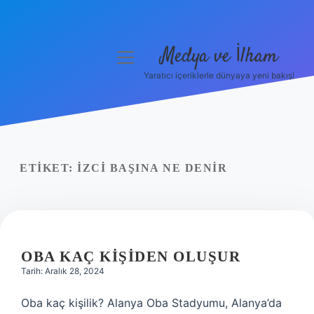
Medya ve İlham
menüyü
aç
Yaratıcı içeriklerle dünyaya yeni bakış!
Anasayfa
Gizlilik Politikası
Yasal Uyarı
ETIKET:
İZCI BAŞINA NE DENIR
Hakkımızda
OBA KAÇ KIŞIDEN OLUŞUR
Tarih: Aralık 28, 2024
Oba kaç kişilik? Alanya Oba Stadyumu, Alanya’da