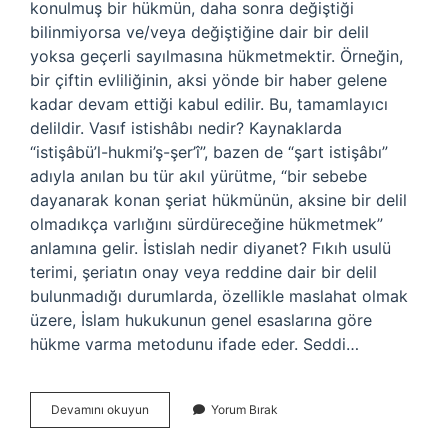
konulmuş bir hükmün, daha sonra değiştiği
bilinmiyorsa ve/veya değiştiğine dair bir delil
yoksa geçerli sayılmasına hükmetmektir. Örneğin,
bir çiftin evliliğinin, aksi yönde bir haber gelene
kadar devam ettiği kabul edilir. Bu, tamamlayıcı
delildir. Vasıf istishâbı nedir? Kaynaklarda
“istişâbü’l-hukmi’ş-şer’î”, bazen de “şart istişâbı”
adıyla anılan bu tür akıl yürütme, “bir sebebe
dayanarak konan şeriat hükmünün, aksine bir delil
olmadıkça varlığını sürdüreceğine hükmetmek”
anlamına gelir. İstislah nedir diyanet? Fıkıh usulü
terimi, şeriatın onay veya reddine dair bir delil
bulunmadığı durumlarda, özellikle maslahat olmak
üzere, İslam hukukunun genel esaslarına göre
hükme varma metodunu ifade eder. Seddi…
Istihbab
Devamını okuyun
Yorum Bırak
Ne
Demek