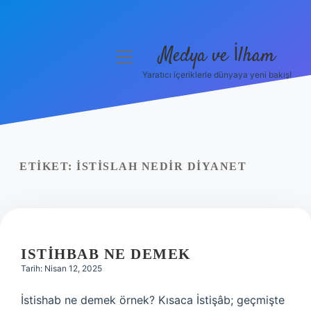
Medya ve İlham
menüyü
aç
Yaratıcı içeriklerle dünyaya yeni bakış!
Anasayfa
Gizlilik Politikası
Yasal Uyarı
ETIKET:
İSTISLAH NEDIR DIYANET
Hakkımızda
ISTIHBAB NE DEMEK
Tarih: Nisan 12, 2025
İstishab ne demek örnek? Kısaca İstişâb; geçmişte