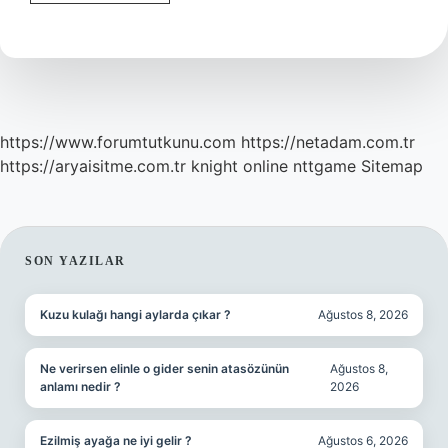
Bilgisayar
Ağının
Adı
Nedir
https://www.forumtutkunu.com
https://netadam.com.tr
https://aryaisitme.com.tr
knight online
nttgame
Sitemap
SIDEBAR
SON YAZILAR
Kuzu kulağı hangi aylarda çıkar ?
Ağustos 8, 2026
Ne verirsen elinle o gider senin atasözünün
Ağustos 8,
anlamı nedir ?
2026
Ezilmiş ayağa ne iyi gelir ?
Ağustos 6, 2026