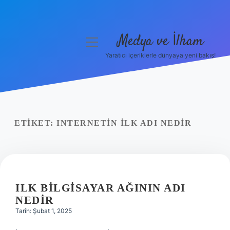
Medya ve İlham
menüyü
aç
Yaratıcı içeriklerle dünyaya yeni bakış!
Anasayfa
Gizlilik Politikası
Yasal Uyarı
ETIKET:
INTERNETIN ILK ADI NEDIR
Hakkımızda
ILK BILGISAYAR AĞININ ADI
NEDIR
Tarih: Şubat 1, 2025