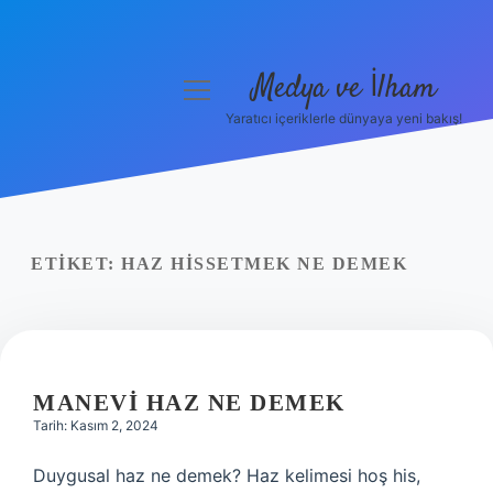
Medya ve İlham
menüyü
aç
Yaratıcı içeriklerle dünyaya yeni bakış!
Anasayfa
Gizlilik Politikası
Yasal Uyarı
ETIKET:
HAZ HISSETMEK NE DEMEK
Hakkımızda
MANEVI HAZ NE DEMEK
Tarih: Kasım 2, 2024
Duygusal haz ne demek? Haz kelimesi hoş his,