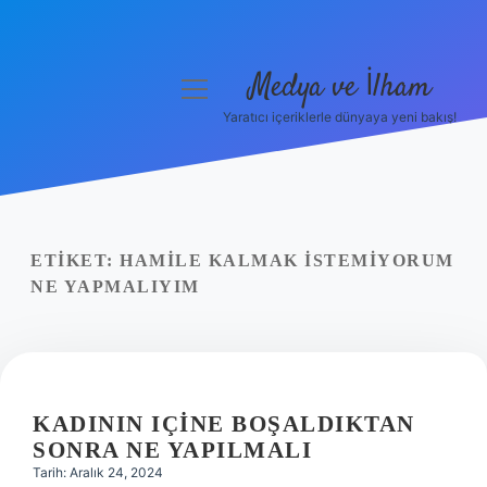
Medya ve İlham
menüyü
aç
Yaratıcı içeriklerle dünyaya yeni bakış!
Anasayfa
Gizlilik Politikası
Yasal Uyarı
ETIKET:
HAMILE KALMAK ISTEMIYORUM
NE YAPMALIYIM
Hakkımızda
KADININ IÇINE BOŞALDIKTAN
SONRA NE YAPILMALI
Tarih: Aralık 24, 2024