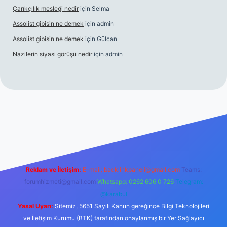
Çarıkçılık mesleği nedir
için
Selma
Assolist gibisin ne demek
için
admin
Assolist gibisin ne demek
için
Gülcan
Nazilerin siyasi görüşü nedir
için
admin
iriş
https://www.betexper.xyz/
Reklam ve İletişim:
E-mail:
backlinkpaneli@gmail.com
Teams:
forumhizmeti@gmail.com
Whatsapp: 0262 606 0 726
Telegram:
@karabul
Yasal Uyarı:
Sitemiz, 5651 Sayılı Kanun gereğince Bilgi Teknolojileri
ve İletişim Kurumu (BTK) tarafından onaylanmış bir Yer Sağlayıcı