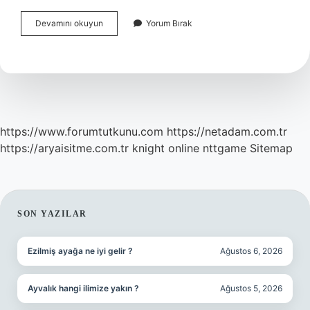
Kadının
Devamını okuyun
Yorum Bırak
Içine
Boşaldıktan
Sonra
Ne
Yapılmalı
https://www.forumtutkunu.com
https://netadam.com.tr
https://aryaisitme.com.tr
knight online
nttgame
Sitemap
SIDEBAR
SON YAZILAR
Ezilmiş ayağa ne iyi gelir ?
Ağustos 6, 2026
Ayvalık hangi ilimize yakın ?
Ağustos 5, 2026