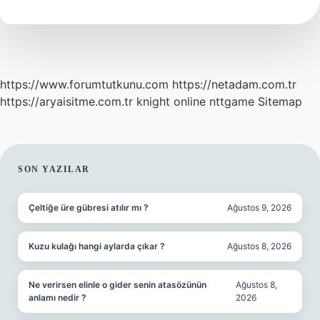
Günde
Geçer
Mi
https://www.forumtutkunu.com
https://netadam.com.tr
https://aryaisitme.com.tr
knight online
nttgame
Sitemap
SIDEBAR
SON YAZILAR
Çeltiğe üre gübresi atılır mı ?
Ağustos 9, 2026
Kuzu kulağı hangi aylarda çıkar ?
Ağustos 8, 2026
Ne verirsen elinle o gider senin atasözünün
Ağustos 8,
anlamı nedir ?
2026