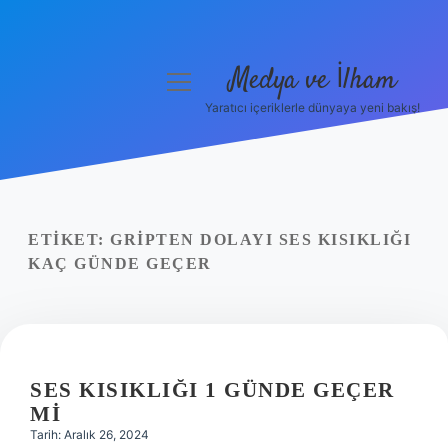
Medya ve İlham
menüyü
aç
Yaratıcı içeriklerle dünyaya yeni bakış!
Anasayfa
Gizlilik Politikası
Yasal Uyarı
ETIKET:
GRIPTEN DOLAYI SES KISIKLIĞI
KAÇ GÜNDE GEÇER
Hakkımızda
SES KISIKLIĞI 1 GÜNDE GEÇER
MI
Tarih: Aralık 26, 2024