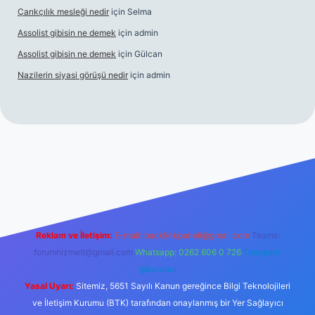
Çarıkçılık mesleği nedir
için
Selma
Assolist gibisin ne demek
için
admin
Assolist gibisin ne demek
için
Gülcan
Nazilerin siyasi görüşü nedir
için
admin
iriş
https://www.betexper.xyz/
Reklam ve İletişim:
E-mail:
backlinkpaneli@gmail.com
Teams:
forumhizmeti@gmail.com
Whatsapp: 0262 606 0 726
Telegram:
@karabul
Yasal Uyarı:
Sitemiz, 5651 Sayılı Kanun gereğince Bilgi Teknolojileri
ve İletişim Kurumu (BTK) tarafından onaylanmış bir Yer Sağlayıcı