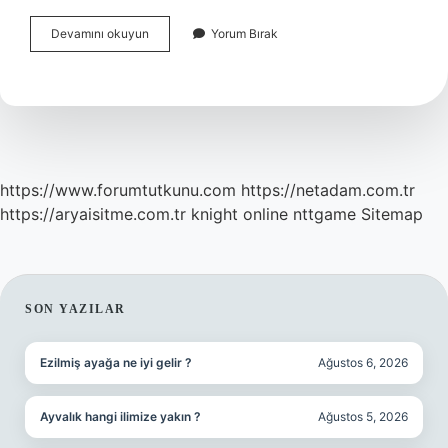
Göz
Devamını okuyun
Yorum Bırak
Muayenesinde
Nelere
Bakılır
https://www.forumtutkunu.com
https://netadam.com.tr
https://aryaisitme.com.tr
knight online
nttgame
Sitemap
SIDEBAR
SON YAZILAR
Ezilmiş ayağa ne iyi gelir ?
Ağustos 6, 2026
Ayvalık hangi ilimize yakın ?
Ağustos 5, 2026