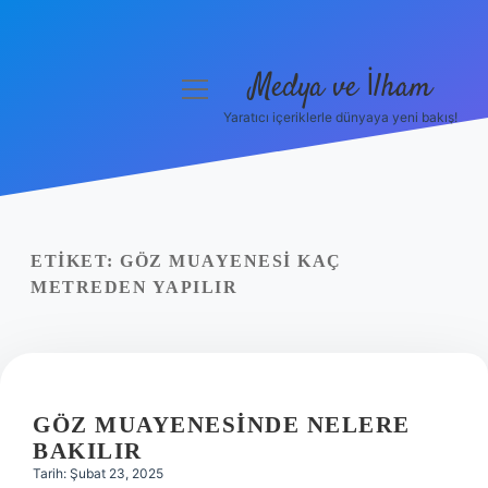
Medya ve İlham
menüyü
aç
Yaratıcı içeriklerle dünyaya yeni bakış!
Anasayfa
Gizlilik Politikası
Yasal Uyarı
ETIKET:
GÖZ MUAYENESI KAÇ
METREDEN YAPILIR
Hakkımızda
GÖZ MUAYENESINDE NELERE
BAKILIR
Tarih: Şubat 23, 2025