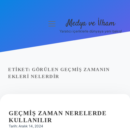
Medya ve İlham
menüyü
aç
Yaratıcı içeriklerle dünyaya yeni bakış!
Anasayfa
Gizlilik Politikası
Yasal Uyarı
ETIKET:
GÖRÜLEN GEÇMIŞ ZAMANIN
EKLERI NELERDIR
Hakkımızda
GEÇMIŞ ZAMAN NERELERDE
KULLANILIR
Tarih: Aralık 14, 2024