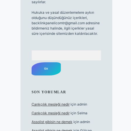
sayılırlar.
Hukuka ve yasal düzenlemelere aykırı
olduğunu düşündüğünüz içerikleri,
backlinkpanelicomtr@gmail.com
adresine
bildirmeniz halinde, ilgili içerikler yasal
süre içerisinde sitemizden kaldırılacaktır.
Arama
SON YORUMLAR
Çarıkçılık mesleği nedir
için
admin
Çarıkçılık mesleği nedir
için
Selma
Assolist gibisin ne demek
için
admin
Assolist gibisin ne demek
için
Gülcan