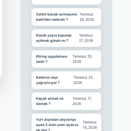
Zehirli böcek ısırmasının
Temmuz
belirtileri nelerdir ?
29, 2026
Küçük yaşta kapanıp
Temmuz
açilmak günah mı ?
27, 2026
Kliring uygulaması
Temmuz 25,
nedir ?
2026
Kaldırım neyi
Temmuz 23,
çağrıştırıyor ?
2026
Kapak atmak ne
Temmuz 17,
demek ?
2026
Yurt dışından alışverişe
Temmuz
ayda 5 ürün sınırı aşılırsa
15, 2026
ne olur ?