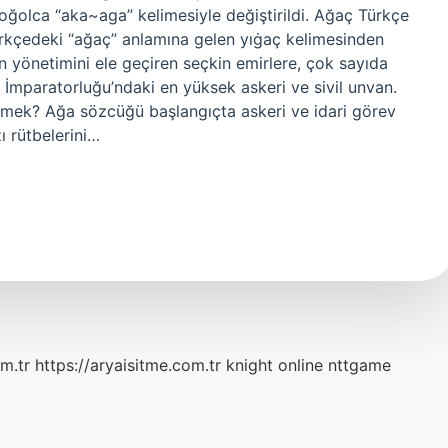
ğolca “aka~aga” kelimesiyle değiştirildi. Ağaç Türkçe
rkçedeki “ağaç” anlamına gelen yıġaç kelimesinden
n yönetimini ele geçiren seçkin emirlere, çok sayıda
lı İmparatorluğu’ndaki en yüksek askeri ve sivil unvan.
demek? Ağa sözcüğü başlangıçta askeri ve idari görev
zı rütbelerini…
m.tr
https://aryaisitme.com.tr
knight online
nttgame