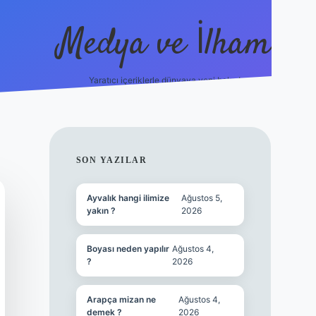
Medya ve İlham
Yaratıcı içeriklerle dünyaya yeni bakış!
s://ilbet.online/
vdcasino yeni giriş
grandoperabet giriş
https
SIDEBAR
SON YAZILAR
Ayvalık hangi ilimize
Ağustos 5,
yakın ?
2026
Boyası neden yapılır
Ağustos 4,
?
2026
Arapça mizan ne
Ağustos 4,
demek ?
2026